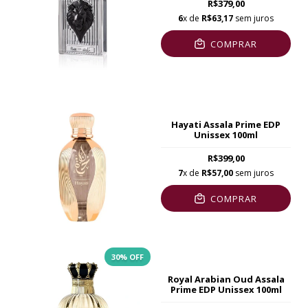
R$379,00
6
x de
R$63,17
sem juros
COMPRAR
Hayati Assala Prime EDP
Unissex 100ml
R$399,00
7
x de
R$57,00
sem juros
COMPRAR
30
% OFF
Royal Arabian Oud Assala
Prime EDP Unissex 100ml