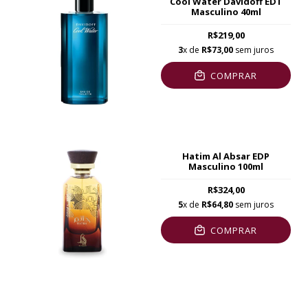
Cool Water Davidoff EDT
Masculino 40ml
R$219,00
3
x de
R$73,00
sem juros
COMPRAR
Hatim Al Absar EDP
Masculino 100ml
R$324,00
5
x de
R$64,80
sem juros
COMPRAR