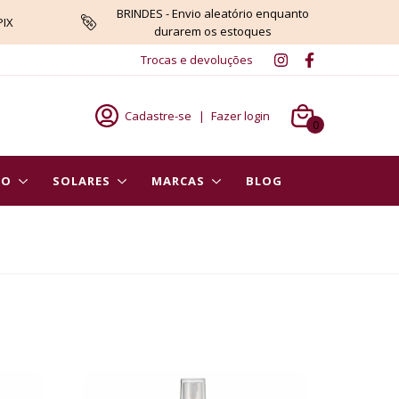
BRINDES - Envio aleatório enquanto
PIX
durarem os estoques
Trocas e devoluções
Cadastre-se
|
Fazer login
0
PO
SOLARES
MARCAS
BLOG