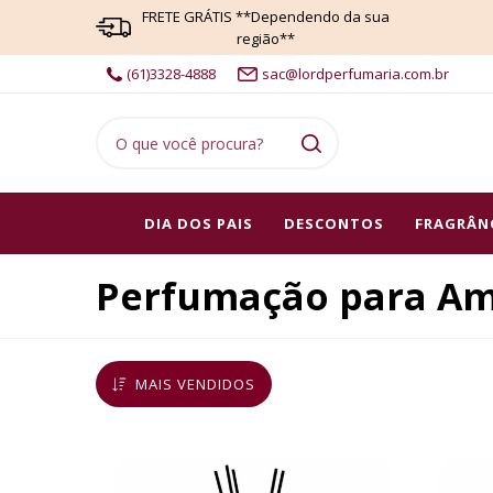
FRETE GRÁTIS **Dependendo da sua
região**
(61)3328-4888
sac@lordperfumaria.com.br
DIA DOS PAIS
DESCONTOS
FRAGRÂN
Perfumação para Am
MAIS VENDIDOS