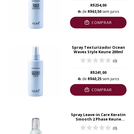
R$254,00
4
x de
R$63,50
sem juros
COMPRAR
Spray Texturizador Ocean
Waves Style Keune 200ml
(0)
R$241,00
4
x de
R$60,25
sem juros
COMPRAR
Spray Leave-in Care Keratin
Smooth 2 Phase Keune
200ml
(0)