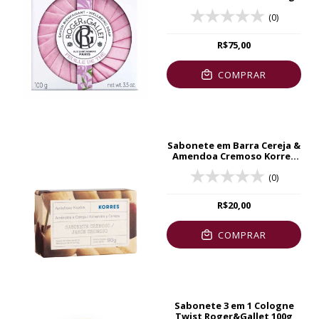
(0)
R$75,00
COMPRAR
Sabonete em Barra Cereja &
Amendoa Cremoso Korres
90g
(0)
R$20,00
COMPRAR
Sabonete 3 em 1 Cologne
Twist Roger&Gallet 100g