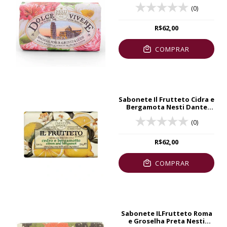
250g
(0)
R$62,00
COMPRAR
Sabonete Il Frutteto Cidra e
Bergamota Nesti Dante
250g
(0)
R$62,00
COMPRAR
Sabonete ILFrutteto Roma
e Groselha Preta Nesti