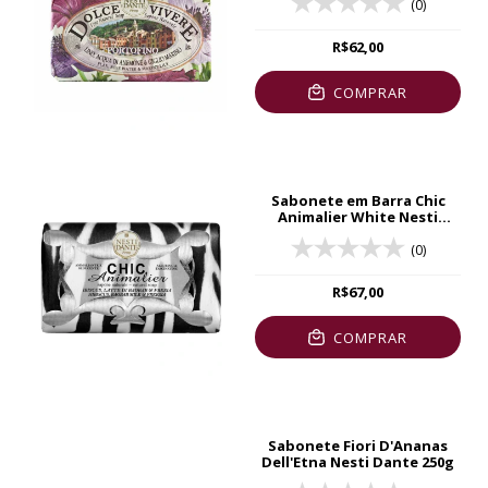
(0)
R$62,00
COMPRAR
Sabonete em Barra Chic
Animalier White Nesti
Dante 250g
(0)
R$67,00
COMPRAR
Sabonete Fiori D'Ananas
Dell'Etna Nesti Dante 250g