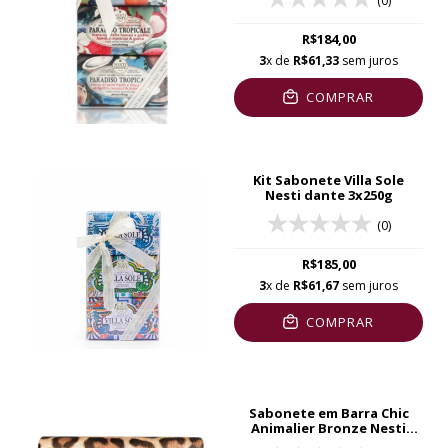
(0)
R$184,00
3
x de
R$61,33
sem juros
COMPRAR
Kit Sabonete Villa Sole
Nesti dante 3x250g
(0)
R$185,00
3
x de
R$61,67
sem juros
COMPRAR
Sabonete em Barra Chic
Animalier Bronze Nesti
Dante 250g