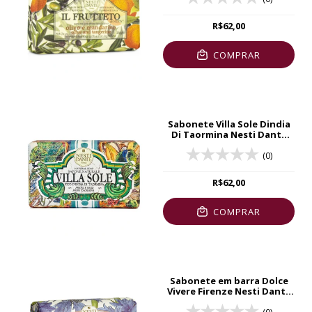
R$62,00
COMPRAR
Sabonete Villa Sole Dindia
Di Taormina Nesti Dante
250g
(0)
R$62,00
COMPRAR
Sabonete em barra Dolce
Vivere Firenze Nesti Dante
250g