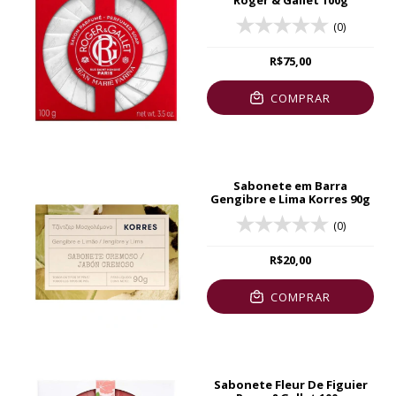
Roger & Gallet 100g
(0)
R$75,00
COMPRAR
Sabonete em Barra
Gengibre e Lima Korres 90g
(0)
R$20,00
COMPRAR
Sabonete Fleur De Figuier