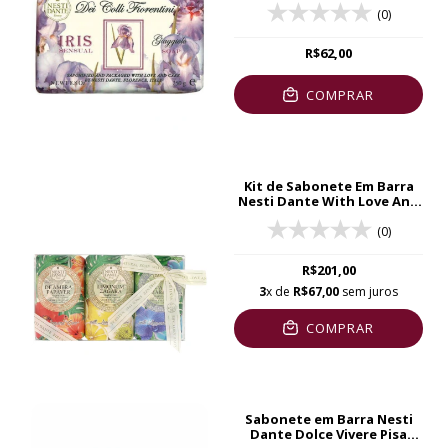
(0)
R$62,00
COMPRAR
Kit de Sabonete Em Barra
Nesti Dante With Love And
Care
(0)
R$201,00
3
x de
R$67,00
sem juros
COMPRAR
Sabonete em Barra Nesti
Dante Dolce Vivere Pisa