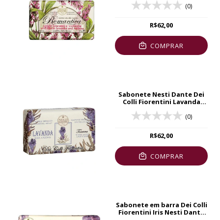
(0)
R$62,00
COMPRAR
Sabonete Nesti Dante Dei
Colli Fiorentini Lavanda
250g
(0)
R$62,00
COMPRAR
Sabonete em barra Dei Colli
Fiorentini Iris Nesti Dante
250g