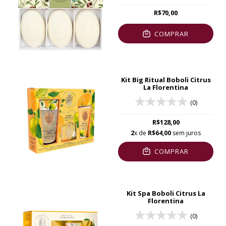
R$70,00
COMPRAR
Kit Big Ritual Boboli Citrus
La Florentina
(0)
R$128,00
2
x de
R$64,00
sem juros
COMPRAR
Kit Spa Boboli Citrus La
Florentina
(0)