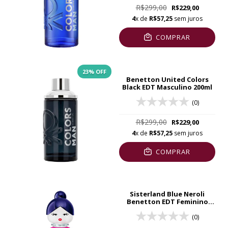
R$299,00
R$229,00
4
x de
R$57,25
sem juros
COMPRAR
23
% OFF
Benetton United Colors
Black EDT Masculino 200ml
(0)
R$299,00
R$229,00
4
x de
R$57,25
sem juros
COMPRAR
Sisterland Blue Neroli
Benetton EDT Feminino
80ml
(0)