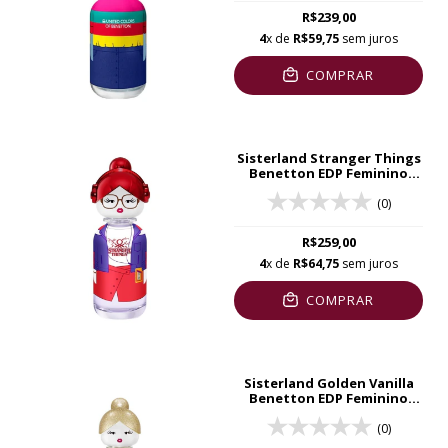
R$239,00
4
x de
R$59,75
sem juros
COMPRAR
Sisterland Stranger Things
Benetton EDP Feminino
80ml
(0)
R$259,00
4
x de
R$64,75
sem juros
COMPRAR
Sisterland Golden Vanilla
Benetton EDP Feminino
80ml
(0)