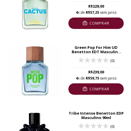
R$229,00
4
x de
R$57,25
sem juros
COMPRAR
Green Pop For Him UD
Benetton EDT Masculino
100ml
(0)
R$239,00
4
x de
R$59,75
sem juros
COMPRAR
Tribe Intense Benetton EDP
Masculino 90ml
(0)