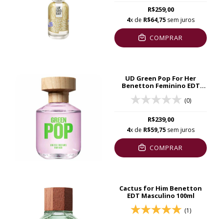
R$259,00
4
x de
R$64,75
sem juros
COMPRAR
UD Green Pop For Her
Benetton Feminino EDT
80ml
(0)
R$239,00
4
x de
R$59,75
sem juros
COMPRAR
Cactus for Him Benetton
EDT Masculino 100ml
(1)