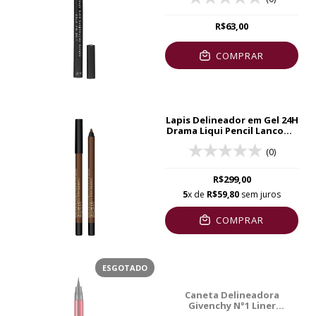
R$63,00
COMPRAR
Lapis Delineador em Gel 24H
Drama Liqui Pencil Lancome
02
(0)
R$299,00
5
x de
R$59,80
sem juros
COMPRAR
ESGOTADO
Caneta Delineadora
Givenchy N°1 Liner
Disturbia 1,5ml