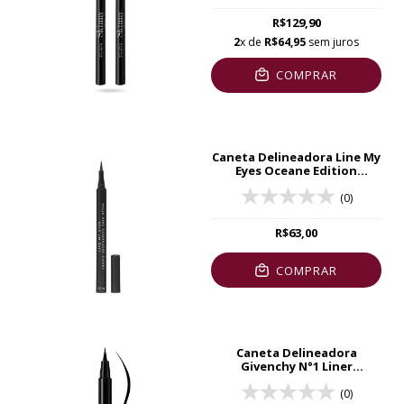
R$129,90
2
x de
R$64,95
sem juros
COMPRAR
Caneta Delineadora Line My
Eyes Oceane Edition
Marrom 1,2ml
(0)
R$63,00
COMPRAR
Caneta Delineadora
Givenchy N°1 Liner
Disturbia 1,5ml
(0)