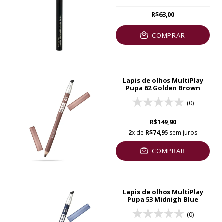
R$63,00
COMPRAR
Lapis de olhos MultiPlay
Pupa 62 Golden Brown
(0)
R$149,90
2
x de
R$74,95
sem juros
COMPRAR
Lapis de olhos MultiPlay
Pupa 53 Midnigh Blue
(0)