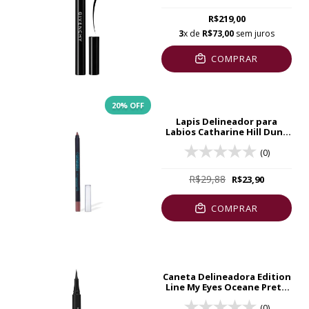
R$219,00
3
x de
R$73,00
sem juros
COMPRAR
20
% OFF
Lapis Delineador para
Labios Catharine Hill Duna
1,4g
(0)
R$29,88
R$23,90
COMPRAR
Caneta Delineadora Edition
Line My Eyes Oceane Preto
1,2ML
(0)