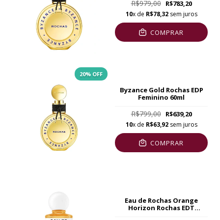
R$979,00
R$783,20
10
x de
R$78,32
sem juros
COMPRAR
20
% OFF
Byzance Gold Rochas EDP
Feminino 60ml
R$799,00
R$639,20
10
x de
R$63,92
sem juros
COMPRAR
Eau de Rochas Orange
Horizon Rochas EDT
Feminino 100ml