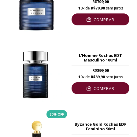
R$709,00
10
x de
R$70,90
sem juros
COMPRAR
L’Homme Rochas EDT
Masculino 100ml
R$899,00
10
x de
R$89,90
sem juros
COMPRAR
20
% OFF
Byzance Gold Rochas EDP
Feminino 90ml