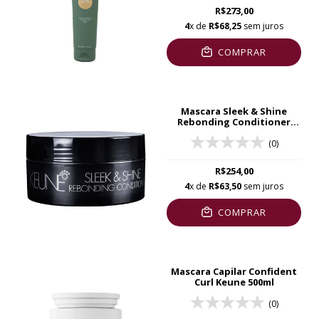
R$273,00
4
x de
R$68,25
sem juros
COMPRAR
Mascara Sleek & Shine
Rebonding Conditioner
Keune 200ml
(0)
R$254,00
4
x de
R$63,50
sem juros
COMPRAR
Mascara Capilar Confident
Curl Keune 500ml
(0)