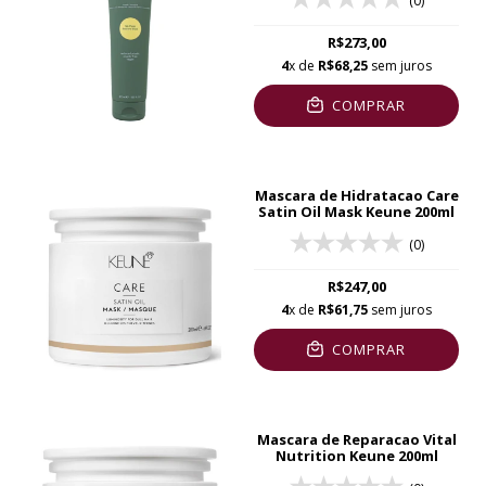
(0)
R$273,00
4
x de
R$68,25
sem juros
COMPRAR
Mascara de Hidratacao Care
Satin Oil Mask Keune 200ml
(0)
R$247,00
4
x de
R$61,75
sem juros
COMPRAR
Mascara de Reparacao Vital
Nutrition Keune 200ml