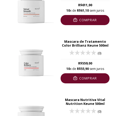
R$611,00
10
x de
R$61,10
sem juros
COMPRAR
Mascara de Tratamento
Color Brillianz Keune 500ml
(0)
R$559,00
10
x de
R$55,90
sem juros
COMPRAR
Mascara Nutritiva Vital
Nutrition Keune 500ml
(0)