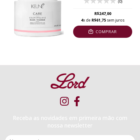
(0)
R$247,00
4
x de
R$61,75
sem juros
COMPRAR
Receba as novidades em primeira mão com
nossa newsletter