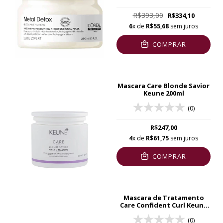
R$393,00
R$334,10
6
x de
R$55,68
sem juros
COMPRAR
Mascara Care Blonde Savior
Keune 200ml
(0)
R$247,00
4
x de
R$61,75
sem juros
COMPRAR
Mascara de Tratamento
Care Confident Curl Keune
200ml
(0)