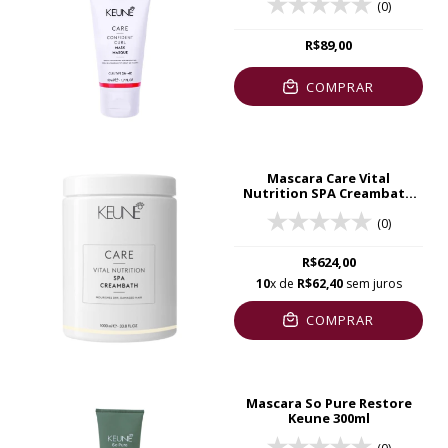
(0)
R$89,00
COMPRAR
Mascara Care Vital
Nutrition SPA Creambath
Keune 1l
(0)
R$624,00
10
x de
R$62,40
sem juros
COMPRAR
Mascara So Pure Restore
Keune 300ml