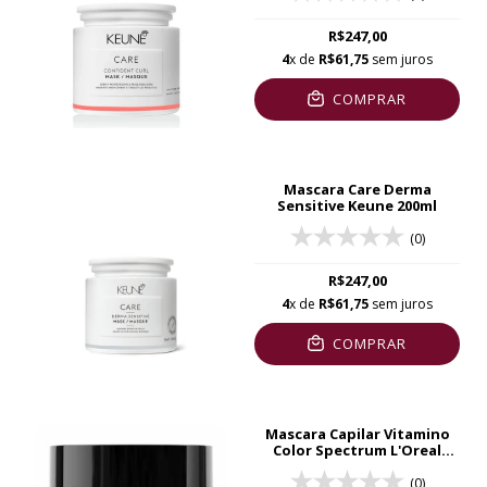
R$247,00
4
x de
R$61,75
sem juros
COMPRAR
Mascara Care Derma
Sensitive Keune 200ml
(0)
R$247,00
4
x de
R$61,75
sem juros
COMPRAR
Mascara Capilar Vitamino
Color Spectrum L'Oreal
250ml
(0)