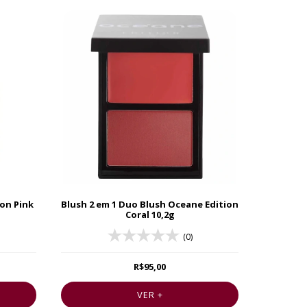
on Pink
Blush 2 em 1 Duo Blush Oceane Edition
Coral 10,2g
(0)
R$95,00
VER +