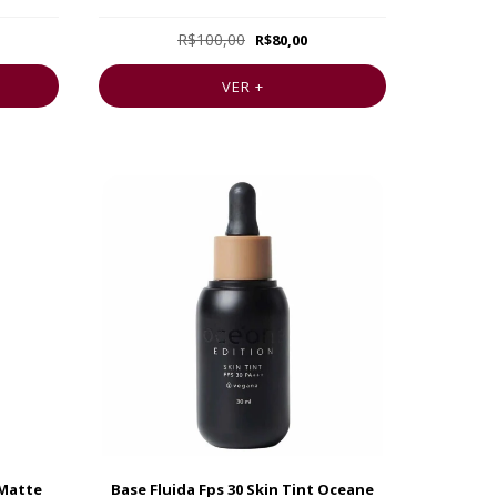
R$100,00
R$80,00
VER +
-Matte
Base Fluida Fps 30 Skin Tint Oceane