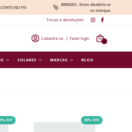
BRINDES - Envio aleatório enquanto du
SCONTO NO PIX
os estoques
Trocas e devoluções
Cadastre-se
|
Fazer login
0
PO
SOLARES
MARCAS
BLOG
0
% OFF
30
% OFF