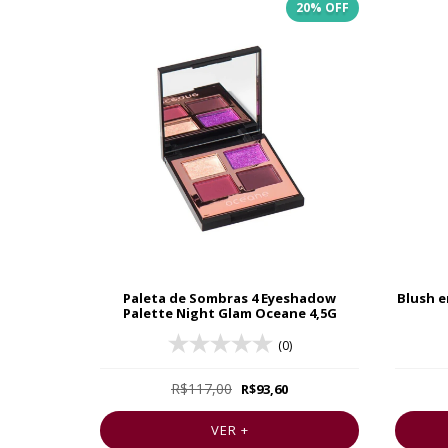
20
% OFF
Paleta de Sombras 4 Eyeshadow
Blush e
Palette Night Glam Oceane 4,5G
(0)
R$117,00
R$93,60
VER +