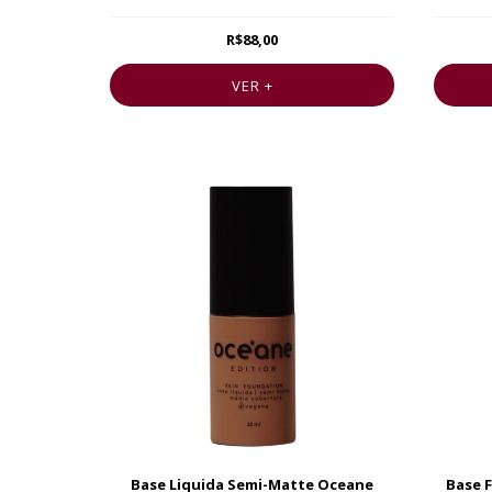
R$88,00
VER +
Base Liquida Semi-Matte Oceane
Base F