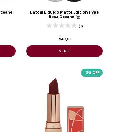
 Oceane
Batom Liquido Matte Edition Hype
Rosa Oceane 4g
(0)
R$67,00
VER +
15
% OFF