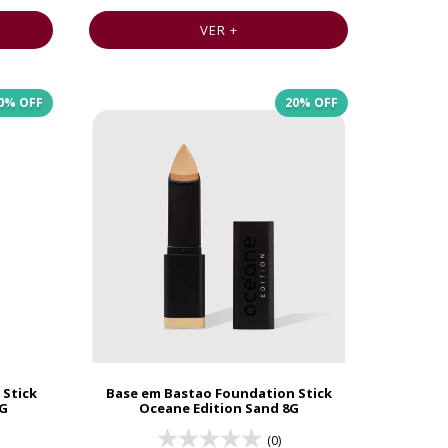
VER +
0
% OFF
20
% OFF
 Stick
Base em Bastao Foundation Stick
8G
Oceane Edition Sand 8G
(0)