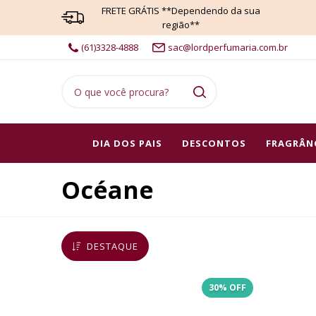
FRETE GRÁTIS **Dependendo da sua
região**
(61)3328-4888
sac@lordperfumaria.com.br
DIA DOS PAIS
DESCONTOS
FRAGRÂN
Océane
DESTAQUE
30
% OFF