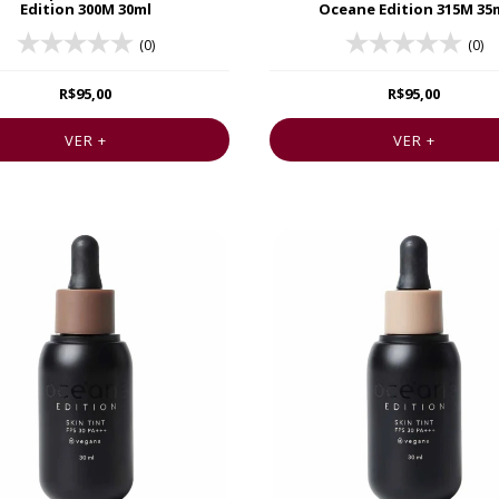
Edition 300M 30ml
Oceane Edition 315M 35
(0)
(0)
R$95,00
R$95,00
VER +
VER +