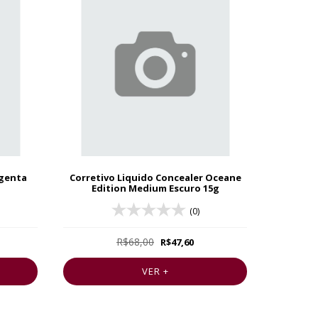
agenta
Corretivo Liquido Concealer Oceane
Edition Medium Escuro 15g
(0)
R$68,00
R$47,60
VER +