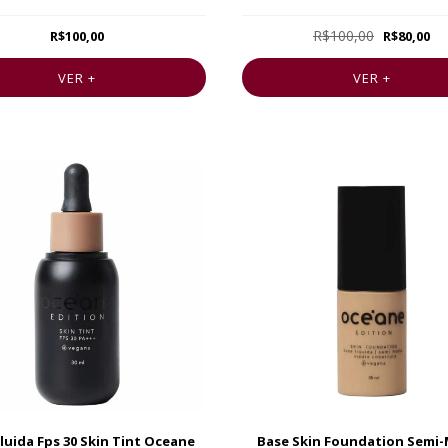
R$100,00
R$100,00
R$80,00
VER +
VER +
luida Fps 30 Skin Tint Oceane
Base Skin Foundation Semi