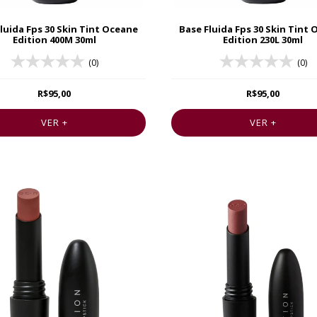
luida Fps 30 Skin Tint Oceane
Base Fluida Fps 30 Skin Tint
Edition 400M 30ml
Edition 230L 30ml
(0)
(0)
R$95,00
R$95,00
VER +
VER +