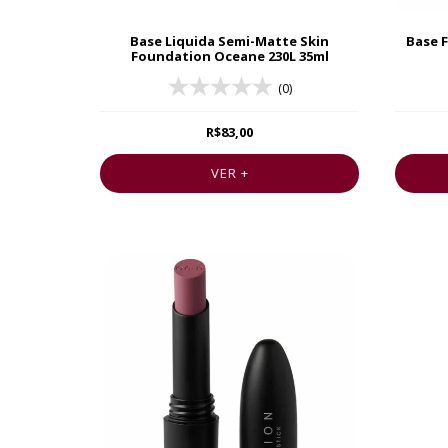
Base Liquida Semi-Matte Skin
Base F
Foundation Oceane 230L 35ml
(0)
R$83,00
VER +