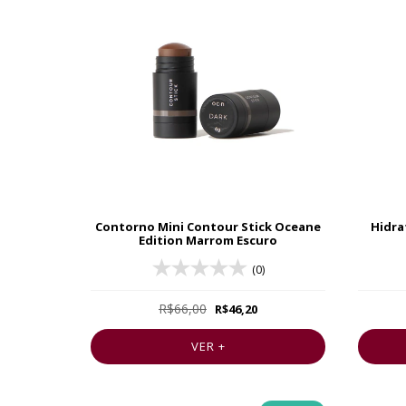
Contorno Mini Contour Stick Oceane
Hidra
Edition Marrom Escuro
(0)
R$66,00
R$46,20
VER +