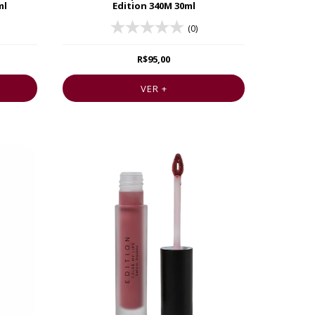
ml
Edition 340M 30ml
(0)
R$95,00
VER +