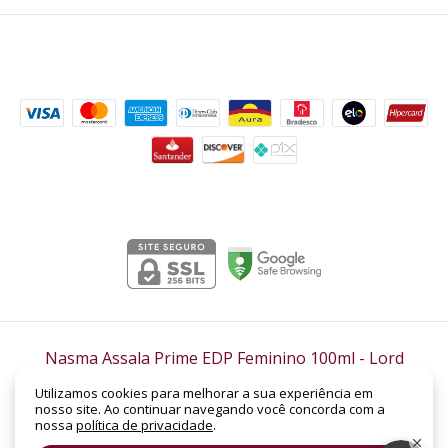
Formas de pagamento
Segurança
Nasma Assala Prime EDP Feminino 100ml
- Lord
Perfumaria
Utilizamos cookies para melhorar a sua experiência em
©2026. LORD PERFUMARIA - CNPJ: 14.158.962/0001-88 | SHC Sul Quadra 305 -
nosso site. Ao continuar navegando você concorda com a
Bloco B, Loja Nº 19 | Asa Sul | Brasília - DF | CEP: 70.352-520. Todos os direitos
nossa
política de privacidade
.
reservados.