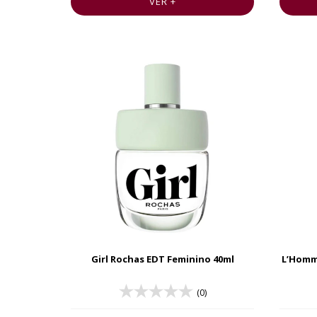
VER +
Girl Rochas EDT Feminino 40ml
L’Homm
(0)