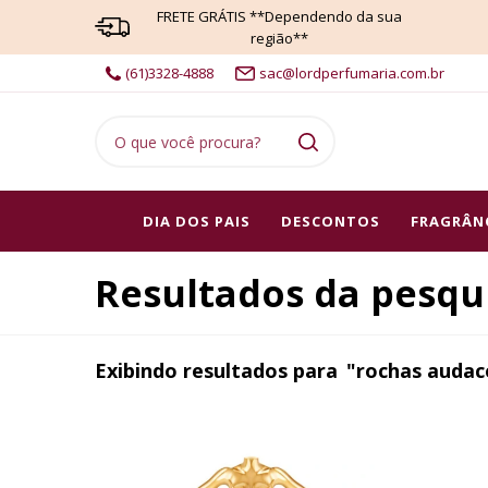
FRETE GRÁTIS **Dependendo da sua
região**
(61)3328-4888
sac@lordperfumaria.com.br
DIA DOS PAIS
DESCONTOS
FRAGRÂN
Resultados da pesqu
Exibindo resultados para
"rochas audac