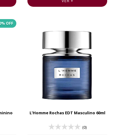
VER +
0
% OFF
minino
L’Homme Rochas EDT Masculino 60ml
(0)