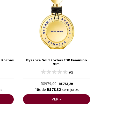
n Rochas
Byzance Gold Rochas EDP Feminino
90ml
(0)
R$979,00
R$783,20
os
10
x de
R$78,32
sem juros
VER +