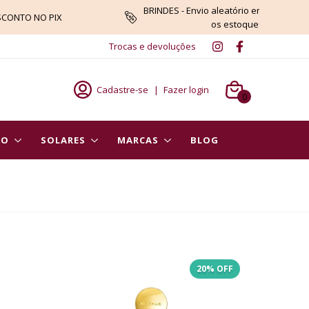
BRINDES - Envio aleatório enquanto du
SCONTO NO PIX
os estoques
Trocas e devoluções
Cadastre-se
|
Fazer login
0
PO
SOLARES
MARCAS
BLOG
20
% OFF