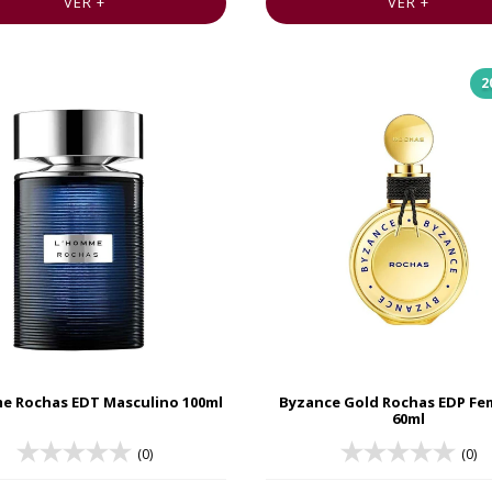
VER +
VER +
2
e Rochas EDT Masculino 100ml
Byzance Gold Rochas EDP Fe
60ml
(0)
(0)