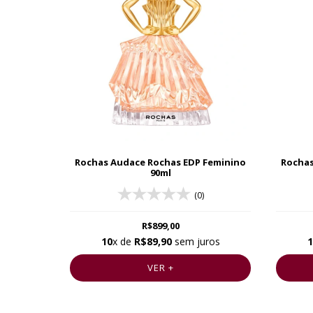
Rochas Audace Rochas EDP Feminino
Rochas
90ml
(0)
R$899,00
10
x de
R$89,90
sem juros
1
VER +