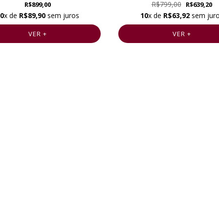
R$799,00
R$899,00
R$639,20
0
x de
R$89,90
sem juros
10
x de
R$63,92
sem jur
VER +
VER +