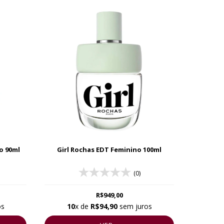
o 90ml
Girl Rochas EDT Feminino 100ml
(0)
R$949,00
os
10
x de
R$94,90
sem juros