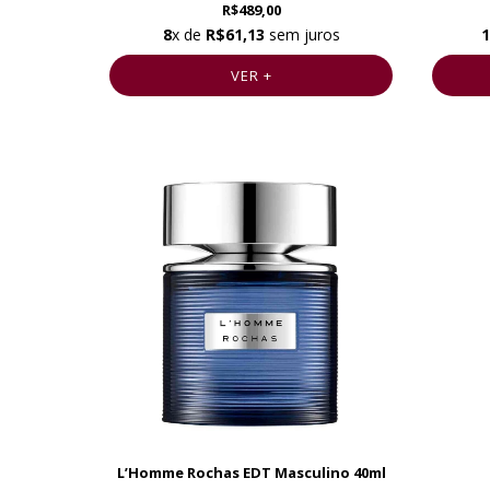
R$489,00
8
x de
R$61,13
sem juros
1
VER +
L’Homme Rochas EDT Masculino 40ml