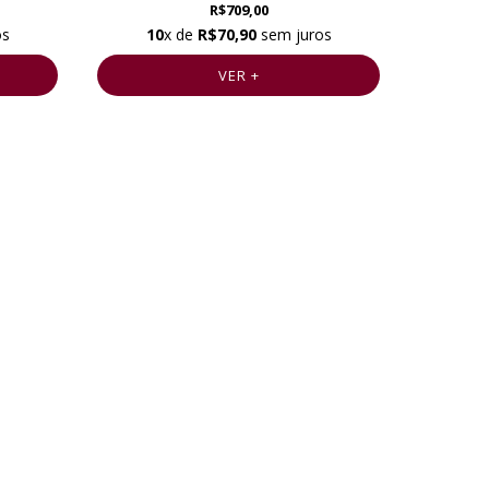
R$709,00
os
10
x de
R$70,90
sem juros
VER +