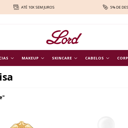
ATÉ 10X SEM JUROS
5% DE DE
CIAS
MAKEUP
SKINCARE
CABELOS
COR
isa
e"