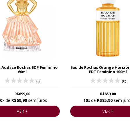
 Audace Rochas EDP Feminino
Eau de Rochas Orange Horizo
60ml
EDT Feminino 100ml
(0)
(0)
R$699,00
R$859,00
0
x de
R$69,90
sem juros
10
x de
R$85,90
sem jur
VER +
VER +