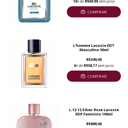
10
x de
R$69,90
sem juros
COMPRAR
L'homme Lacoste EDT
Masculino 50ml
R$349,00
6
x de
R$58,17
sem juros
COMPRAR
L.12.12 Silver Rose Lacoste
EDP Feminino 100ml
R$699,00