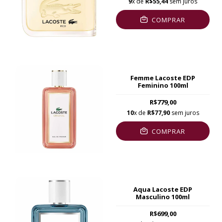
9
x de
R$55,44
sem juros
COMPRAR
Femme Lacoste EDP
Feminino 100ml
R$779,00
10
x de
R$77,90
sem juros
COMPRAR
Aqua Lacoste EDP
Masculino 100ml
R$699,00