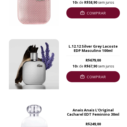
10
x de
R$58,90
sem juros
COMPRAR
L.12.12 Silver Grey Lacoste
EDP Masculino 100ml
R$679,00
10
x de
R$67,90
sem juros
COMPRAR
Anais Anais L'Original
Cacharel EDT Feminino 30ml
R$249,00