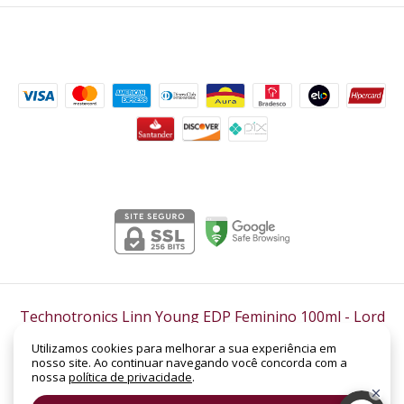
Formas de pagamento
Segurança
Technotronics Linn Young EDP Feminino 100ml
- Lord
Perfumaria
Utilizamos cookies para melhorar a sua experiência em
©2026. LORD PERFUMARIA - CNPJ: 14.158.962/0001-88 | SHC Sul Quadra 305 -
nosso site. Ao continuar navegando você concorda com a
Bloco B, Loja Nº 19 | Asa Sul | Brasília - DF | CEP: 70.352-520. Todos os direitos
nossa
política de privacidade
.
reservados.