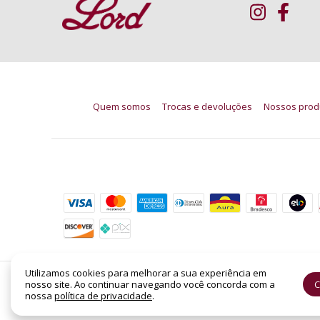
Quem somos
Trocas e devoluções
Nossos prod
Formas de pagamento
Utilizamos cookies para melhorar a sua experiência em
nosso site. Ao continuar navegando você concorda com a
C
Sisterland Stranger Things Benetton EDP Femi
nossa
política de privacidade
.
©2026. LORD PERFUMARIA - CNPJ: 14.158.962/0001-88 | SHC Sul Quadra 