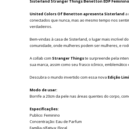
Sisterland Stranger Things Benetton EDP Feminino
United Colors Of Benetton apresenta Sisterland
a 
conectados que nunca, mas ao mesmo tempo nos sentimos
verdadeiros.
Bem-vindas à casa de Sisterland, o lugar mais incrível
comunidade, onde mulheres podem ser mulheres, e rodea
A collab com
Stranger Things
te surpreende pela inten
sua marca, assim como seu frasco icônico, emblemático e
Descubra o mundo invertido com essa nova
Edição Lim
Modo de usar:
Borrife a 20cm da pele nas áreas quentes do corpo, com
Especificações:
Publico: Feminino
Concentração: Eau de Parfum
Família olfativa: Floral