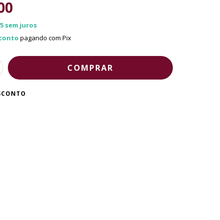
00
5
sem juros
conto
pagando com Pix
ESCONTO