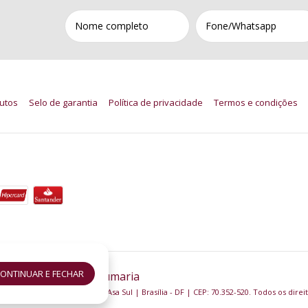
utos
Selo de garantia
Política de privacidade
Termos e condições
ONTINUAR E FECHAR
nino 80ml
- Lord Perfumaria
305 - Bloco B, Loja Nº 19 | Asa Sul | Brasília - DF | CEP: 70.352-520. Todos os direi