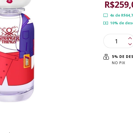
R$259,
4
x de
R$64,7
10% de des
5% DE D
NO PIX