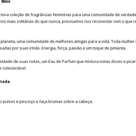
 80ml
nova coleção de fragrâncias femininas para uma comunidade de verdad
 mais solitárias do que nunca, precisamos nos reconectar com o que re
 do planeta, uma comunidade de melhores amigas para a vida. Toda mulher
das por suas irmãs. Energia, força, paixão e um toque de pimenta.
sidade de suas notas, um Eau de Parfum que mistura notas doces e pica
 colecionável.
itada
.
o pulsos e pescoço e faça brumas sobre a cabeça.