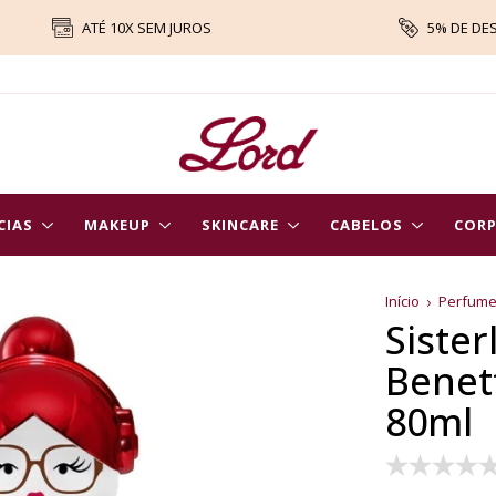
ATÉ 10X SEM JUROS
5% DE DE
CIAS
MAKEUP
SKINCARE
CABELOS
COR
Início
Perfum
Siste
Benet
80ml