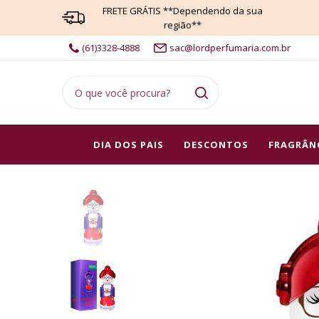
FRETE GRÁTIS **Dependendo da sua
região**
(61)3328-4888
sac@lordperfumaria.com.br
DIA DOS PAIS
DESCONTOS
FRAGRÂN