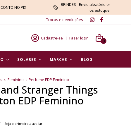
BRINDES - Envio aleatório enquanto du
SCONTO NO PIX
os estoques
Trocas e devoluções
Cadastre-se
|
Fazer login
0
PO
SOLARES
MARCAS
BLOG
es
Feminino
Perfume EDP Feminino
rland Stranger Things
ton EDP Feminino
Seja o primeiro a avaliar