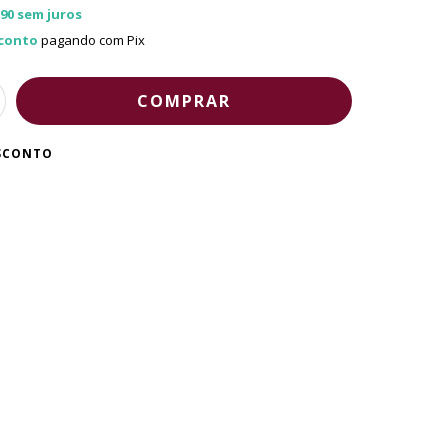
,90
sem juros
conto
pagando com Pix
ESCONTO