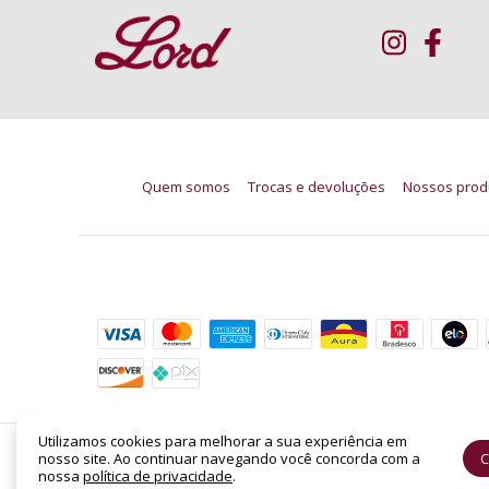
Quem somos
Trocas e devoluções
Nossos prod
Formas de pagamento
Utilizamos cookies para melhorar a sua experiência em
nosso site. Ao continuar navegando você concorda com a
C
Silver Scent Jacques Bogart EDT Masculino 200
nossa
política de privacidade
.
©2026. LORD PERFUMARIA - CNPJ: 14.158.962/0001-88 | SHC Sul Quadra 