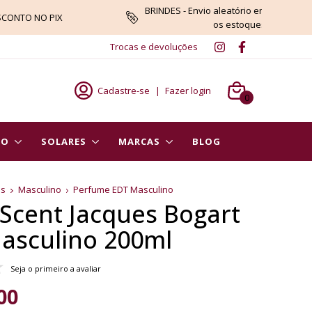
BRINDES - Envio aleatório enquanto du
SCONTO NO PIX
os estoques
Trocas e devoluções
Cadastre-se
|
Fazer login
0
PO
SOLARES
MARCAS
BLOG
es
Masculino
Perfume EDT Masculino
 Scent Jacques Bogart
asculino 200ml
Seja o primeiro a avaliar
00