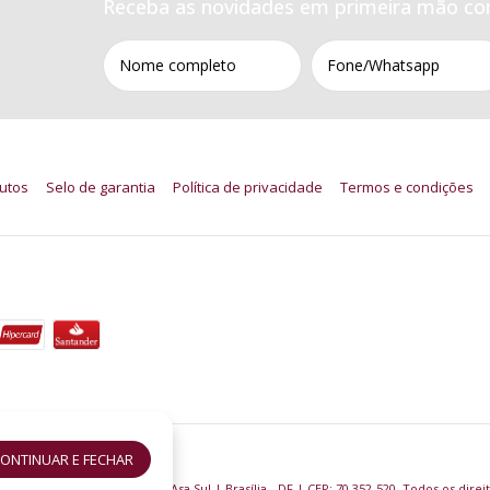
Receba as novidades em primeira mão co
utos
Selo de garantia
Política de privacidade
Termos e condições
ONTINUAR E FECHAR
ml
- Lord Perfumaria
305 - Bloco B, Loja Nº 19 | Asa Sul | Brasília - DF | CEP: 70.352-520. Todos os direi