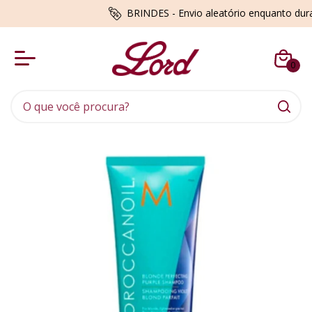
BRINDES - Envio aleatório enquanto du
0