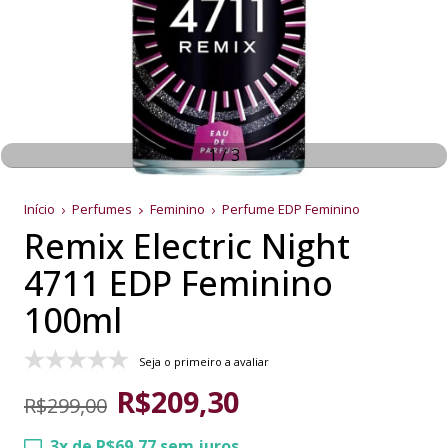
1
/
3
Início
Perfumes
Feminino
Perfume EDP Feminino
Remix Electric Night
4711 EDP Feminino
100ml
Seja o primeiro a avaliar
R$209,30
R$299,00
3
x de
R$69,77
sem juros