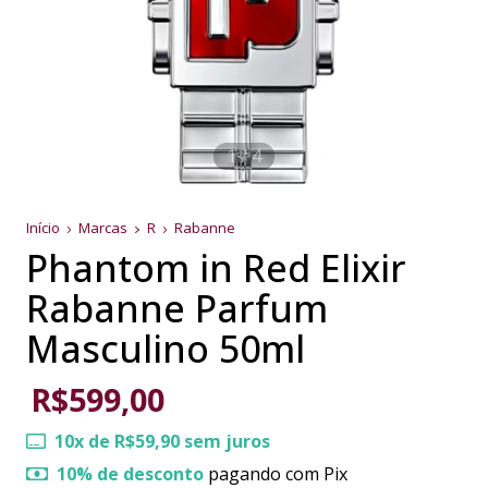
1
/
4
Início
Marcas
R
Rabanne
Phantom in Red Elixir
Rabanne Parfum
Masculino 50ml
R$599,00
10
x de
R$59,90
sem juros
10% de desconto
pagando com Pix