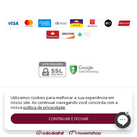
Formas de pagamento
Segurança
Phantom in Red Elixir Rabanne Parfum Masculino 50ml
Utilizamos cookies para melhorar a sua experiência em
nosso site. Ao continuar navegando você concorda com a
- Lord Perfumaria
nossa
política de privacidade
.
©2026. LORD PERFUMARIA - CNPJ: 14.158.962/0001-88 | SHC Sul Quadra 305 -
Bloco B, Loja Nº 19 | Asa Sul | Brasília - DF | CEP: 70.352-520. Todos os direitos
CONTINUAR E FECHAR
reservados.