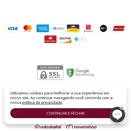
Formas de pagamento
Segurança
Utilizamos cookies para melhorar a sua experiência em
nosso site. Ao continuar navegando você concorda com a
Paradis Joli Joli EDP Feminino 100ml
- Lord Perfumaria
nossa
política de privacidade
.
©2026. LORD PERFUMARIA - CNPJ: 14.158.962/0001-88 | SHC Sul Quadra 305 -
Bloco B, Loja Nº 19 | Asa Sul | Brasília - DF | CEP: 70.352-520. Todos os direitos
CONTINUAR E FECHAR
reservados.