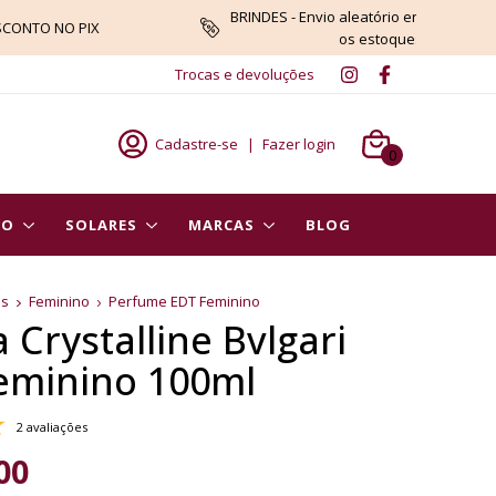
BRINDES - Envio aleatório enquanto du
SCONTO NO PIX
os estoques
Trocas e devoluções
Cadastre-se
|
Fazer login
0
PO
SOLARES
MARCAS
BLOG
es
Feminino
Perfume EDT Feminino
Crystalline Bvlgari
eminino 100ml
2 avaliações
00