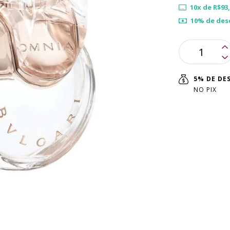
10
x de
R$93
10% de des
5% DE D
NO PIX