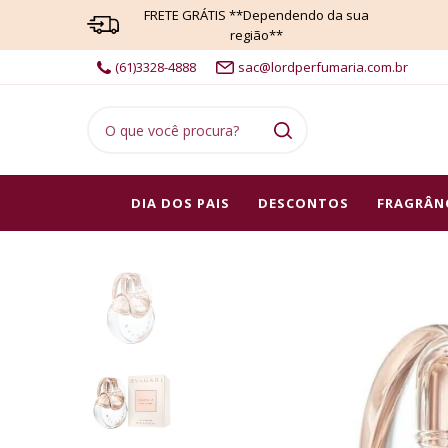
FRETE GRÁTIS **Dependendo da sua
região**
(61)3328-4888
sac@lordperfumaria.com.br
DIA DOS PAIS
DESCONTOS
FRAGRÂN