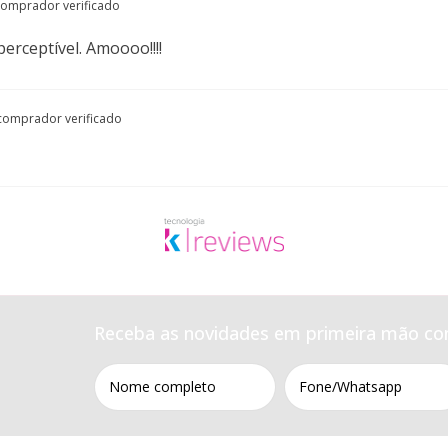
comprador verificado
erceptível. Amoooo!!!!
comprador verificado
Receba as novidades em primeira mão co