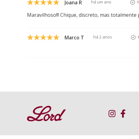
Joana R
há um ano
Maravilhoso!!! Chique, discreto, mas totalmente p
Marco T
há 2 anos