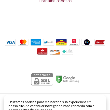
Trabalhe conosco
Formas de pagamento
Segurança
Myslf L'absolu Yves Saint Laurent EDP Masculino 100ml
Utilizamos cookies para melhorar a sua experiência em
nosso site. Ao continuar navegando você concorda com a
- Lord Perfumaria
nossa
política de privacidade
.