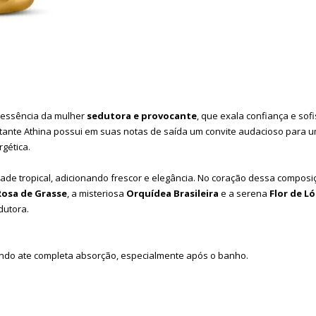
 essência da mulher
sedutora e provocante
, que exala confiança e sof
atante Athina possui em suas notas de saída um convite audacioso para 
gética.
ade tropical, adicionando frescor e elegância. No coração dessa composi
Rosa de Grasse
, a misteriosa
Orquídea Brasileira
e a serena
Flor de L
dutora.
hando ate completa absorção, especialmente após o banho.