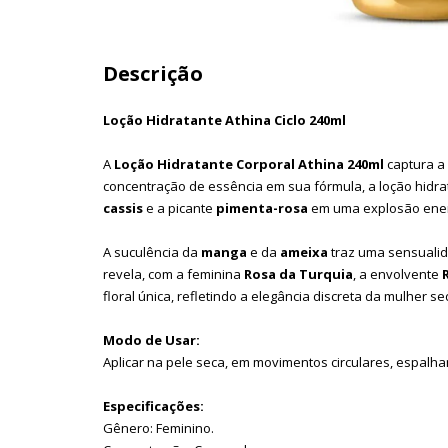
Descrição
Loção Hidratante Athina Ciclo 240ml
A
Loção Hidratante Corporal Athina 240ml
captura a
concentração de essência em sua fórmula, a loção hidr
cassis
e a picante
pimenta-rosa
em uma explosão ener
A suculência da
manga
e da
ameixa
traz uma sensualid
revela, com a feminina
Rosa da Turquia
, a envolvente
floral única, refletindo a elegância discreta da mulher se
Modo de Usar:
Aplicar na pele seca, em movimentos circulares, espal
Especificações:
Gênero: Feminino.