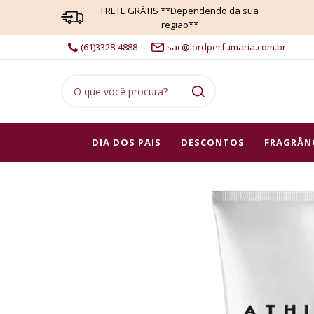
FRETE GRÁTIS **Dependendo da sua
região**
(61)3328-4888
sac@lordperfumaria.com.br
DIA DOS PAIS
DESCONTOS
FRAGRÂN