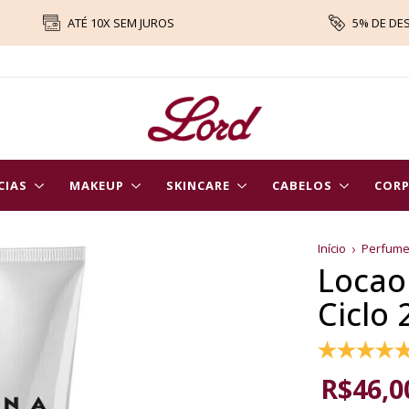
ATÉ 10X SEM JUROS
5% DE DE
CIAS
MAKEUP
SKINCARE
CABELOS
COR
Início
Perfum
Locao
Ciclo
R$46,0