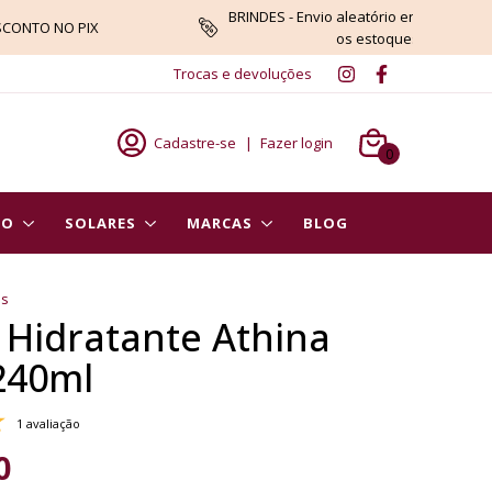
BRINDES - Envio aleatório enquanto du
SCONTO NO PIX
os estoques
Trocas e devoluções
Cadastre-se
|
Fazer login
0
PO
SOLARES
MARCAS
BLOG
es
 Hidratante Athina
 240ml
1 avaliação
0