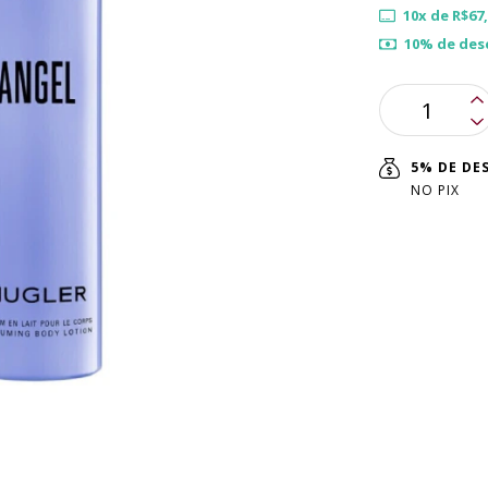
10
x de
R$67
10% de des
5% DE D
NO PIX