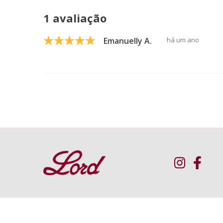
1 avaliação
Emanuelly A.
há um ano