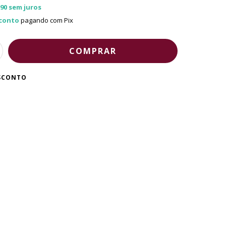
,90
sem juros
conto
pagando com Pix
ESCONTO