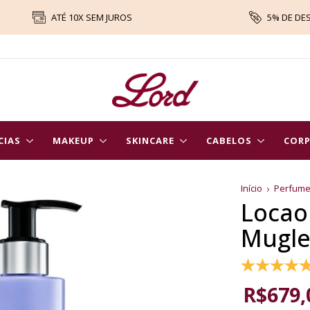
ATÉ 10X SEM JUROS
5% DE DE
CIAS
MAKEUP
SKINCARE
CABELOS
COR
Início
Perfum
Locao
Mugle
R$679,