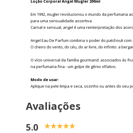
Loção Corporal Angel Mugler 200ml
Em 1992, mugler revolucionou o mundo da perfumaria ao 
para uma sensualidade assertiva.
Carnal e sensual, angel é uma reinterpretação dos acord
Angel Eau De Parfum combina o poder do patchouli com a
O cheiro do vento, do céu, do ar livre, do infinito: a be
O vício universal da família gourmand: associados às fru
na perfumaria fina - um golpe de gênio olfativo.
Modo de usar:
Aplique na pele limpa e seca, sozinho ou antes do seu 
Avaliações
5.0