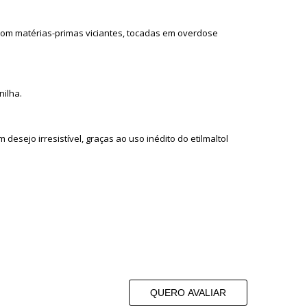
com matérias-primas viciantes, tocadas em overdose
nilha.
esejo irresistível, graças ao uso inédito do etilmaltol
QUERO AVALIAR