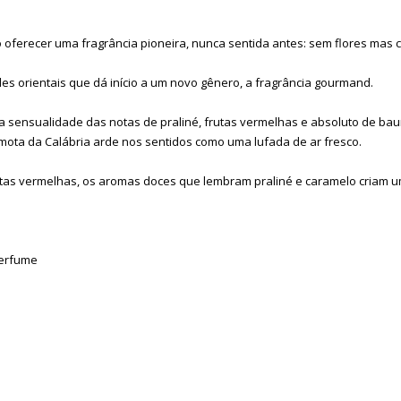
oferecer uma fragrância pioneira, nunca sentida antes: sem flores mas 
es orientais que dá início a um novo gênero, a fragrância gourmand.
 sensualidade das notas de praliné, frutas vermelhas e absoluto de bau
rgamota da Calábria arde nos sentidos como uma lufada de ar fresco.
tas vermelhas, os aromas doces que lembram praliné e caramelo criam um d
perfume