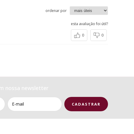
ordenar por
esta avaliação foi útil?
0
0
m nossa newsletter