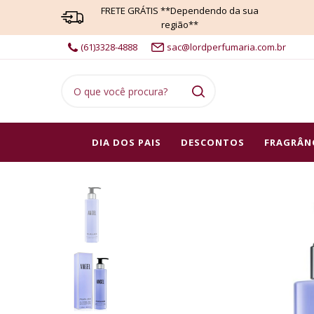
FRETE GRÁTIS **Dependendo da sua
região**
(61)3328-4888
sac@lordperfumaria.com.br
DIA DOS PAIS
DESCONTOS
FRAGRÂN