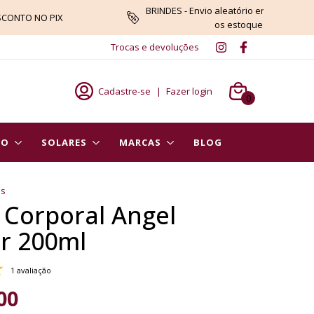
BRINDES - Envio aleatório enquanto du
SCONTO NO PIX
os estoques
Trocas e devoluções
Cadastre-se
|
Fazer login
0
PO
SOLARES
MARCAS
BLOG
es
 Corporal Angel
r 200ml
1 avaliação
00