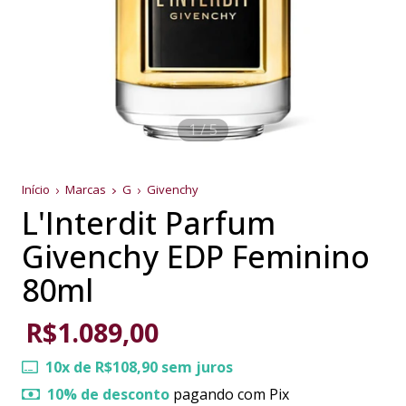
1
/
5
Início
Marcas
G
Givenchy
L'Interdit Parfum
Givenchy EDP Feminino
80ml
R$1.089,00
10
x de
R$108,90
sem juros
10% de desconto
pagando com Pix