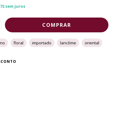
,72
sem juros
ino
floral
importado
lancôme
oriental
ESCONTO