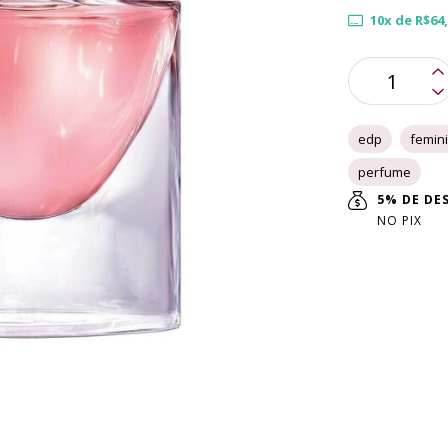
10
x de
R$64
edp
femin
perfume
5% DE D
NO PIX