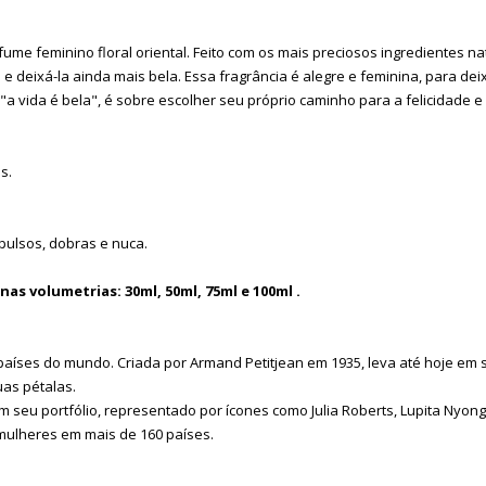
ume feminino floral oriental. Feito com os mais preciosos ingredientes n
e deixá-la ainda mais bela. Essa fragrância é alegre e feminina, para de
"a vida é bela", é sobre escolher seu próprio caminho para a felicidade e 
s.
 pulsos, dobras e nuca.
as volumetrias: 30ml, 50ml, 75ml e 100ml .
países do mundo. Criada por Armand Petitjean em 1935, leva até hoje em
uas pétalas.
 seu portfólio, representado por ícones como Julia Roberts, Lupita Nyon
mulheres em mais de 160 países.