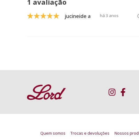
1 avaliação
jucineide a
há 3 anos
Quem somos
Trocas e devoluções
Nossos prod