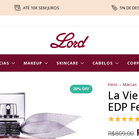
ATÉ 10X SEM JUROS
5% DE DE
CIAS
MAKEUP
SKINCARE
CABELOS
COR
Início
Marcas
20% OFF
La Vi
EDP F
R$809,00