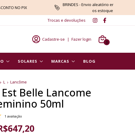
BRINDES - Envio aleatório enquanto du
SCONTO NO PIX
os estoques
Trocas e devoluções
Cadastre-se
|
Fazer login
0
PO
SOLARES
MARCAS
BLOG
L
Lancôme
e Est Belle Lancome
eminino 50ml
1 avaliação
R$647,20