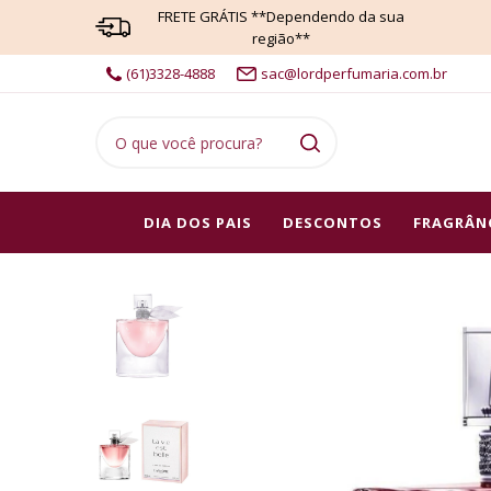
FRETE GRÁTIS **Dependendo da sua
região**
(61)3328-4888
sac@lordperfumaria.com.br
DIA DOS PAIS
DESCONTOS
FRAGRÂN