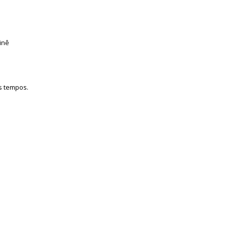
inê
os tempos.