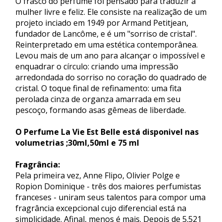
O frasco do perfume foi pensado para traduzir a
mulher livre e feliz. Ele consiste na realização de um
projeto inciado em 1949 por Armand Petitjean,
fundador de Lancôme, e é um "sorriso de cristal".
Reinterpretado em uma estética contemporânea.
Levou mais de um ano para alcançar o impossível e
enquadrar o círculo: criando uma impressão
arredondada do sorriso no coração do quadrado de
cristal. O toque final de refinamento: uma fita
perolada cinza de organza amarrada em seu
pescoço, formando asas gêmeas de liberdade.
O Perfume La Vie Est Belle está disponivel nas
volumetrias ;30ml,50ml e 75 ml
Fragrância:
Pela primeira vez, Anne Flipo, Olivier Polge e
Ropion Dominique - três dos maiores perfumistas
franceses - uniram seus talentos para compor uma
fragrância excepcional cujo diferencial está na
simplicidade. Afinal, menos é mais. Depois de 5.521