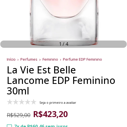
1
/
4
Início
Perfumes
Feminino
Perfume EDP Feminino
La Vie Est Belle
Lancome EDP Feminino
30ml
Seja o primeiro a avaliar
R$423,20
R$529,00
7
x de
R$60,46
sem juros