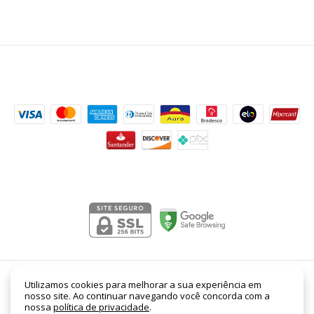
Formas de pagamento
Segurança
La Vie Est Belle Lancome EDP Feminino 30ml
- Lord
Utilizamos cookies para melhorar a sua experiência em
nosso site. Ao continuar navegando você concorda com a
Perfumaria
nossa
política de privacidade
.