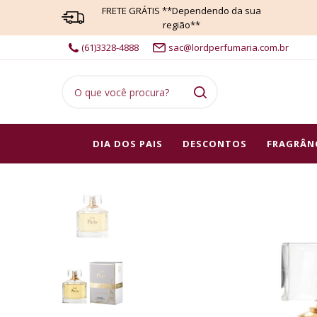
FRETE GRÁTIS **Dependendo da sua
região**
(61)3328-4888
sac@lordperfumaria.com.br
DIA DOS PAIS
DESCONTOS
FRAGRÂN