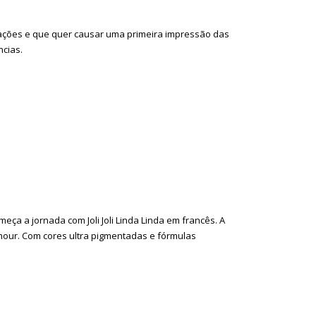
tações e que quer causar uma primeira impressão das
ncias.
ça a jornada com Joli Joli Linda Linda em francês. A
amour. Com cores ultra pigmentadas e fórmulas