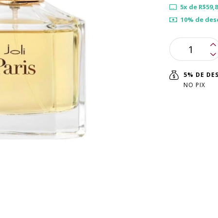
5
x de
R$59,8
10% de des
5% DE D
NO PIX