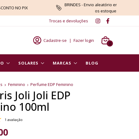
BRINDES - Envio aleatório enquanto du
SCONTO NO PIX
os estoques
Trocas e devoluções
Cadastre-se
|
Fazer login
0
PO
SOLARES
MARCAS
BLOG
es
Feminino
Perfume EDP Feminino
ris Joli Joli EDP
ino 100ml
1 avaliação
00