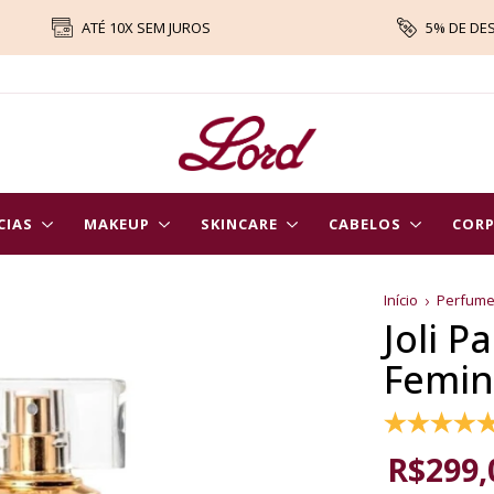
ATÉ 10X SEM JUROS
5% DE DE
CIAS
MAKEUP
SKINCARE
CABELOS
COR
Início
Perfum
Joli Pa
Femin
R$299,