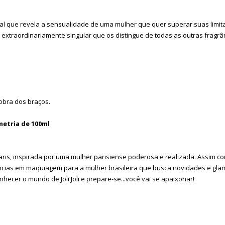
ntal que revela a sensualidade de uma mulher que quer superar suas limi
xtraordinariamente singular que os distingue de todas as outras fragrâ
obra dos braços.
umetria de 100ml
Paris, inspirada por uma mulher parisiense poderosa e realizada. Assim come
ndências em maquiagem para a mulher brasileira que busca novidades e gl
ecer o mundo de Joli Joli e prepare-se...você vai se apaixonar!