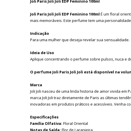
Joli Paris Joli Joli EDP Feminino 100ml
Joli Paris Joli Joli EDP Feminino 100ml
É um floral orie
mais memoráveis. Este perfume tem uma personalidade e
Indicação
Para uma mulher que deseja revelar sua sensualidade.
Ideia de Uso
Aplique concentrando o perfume sobre pulsos, nuca e d
O perfume Joli Paris Joli Joli está disponível na vol
Marca
Joli Joli nasceu de uma linda historia de amor vivida em 
marca Joli Joli traz diretamente de Paris as últimas te
inovadoras em produtos práticos e acessíveis. Venha conh
Especificações
Família Olfativa:
Floral Oriental
Notas de Saída:
Flor de Laranjeira