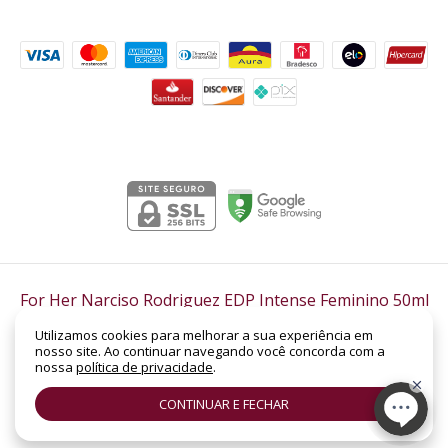
Formas de pagamento
Segurança
For Her Narciso Rodriguez EDP Intense Feminino 50ml
- Lord Perfumaria
Utilizamos cookies para melhorar a sua experiência em
©2026. LORD PERFUMARIA - CNPJ: 14.158.962/0001-88 | SHC Sul Quadra 305 -
nosso site. Ao continuar navegando você concorda com a
Bloco B, Loja Nº 19 | Asa Sul | Brasília - DF | CEP: 70.352-520. Todos os direitos
nossa
política de privacidade
.
reservados.
CONTINUAR E FECHAR