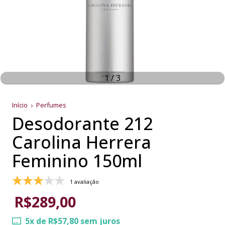
1
/
3
Início
Perfumes
Desodorante 212
Carolina Herrera
Feminino 150ml
1 avaliação
R$289,00
5
x de
R$57,80
sem juros