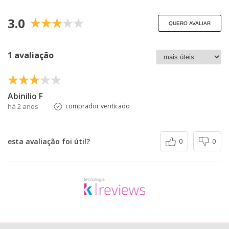
3.0
QUERO AVALIAR
1 avaliação
Abinilio F
há 2 anos
comprador verificado
esta avaliação foi útil?
0
0