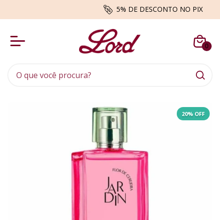
BRINDES - Envio aleatório enquanto du
0
20
% OFF