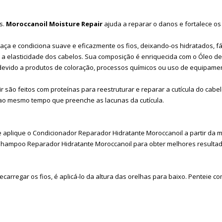
s.
Moroccanoil Moisture Repair
ajuda a reparar o danos e fortalece os 
ça e condiciona suave e eficazmente os fios, deixando-os hidratados, f
a elasticidade dos cabelos. Sua composição é enriquecida com o Óleo de 
devido a produtos de coloração, processos químicos ou uso de equipamen
ão feitos com proteínas para reestruturar e reparar a cutícula do cabelo
ao mesmo tempo que preenche as lacunas da cutícula.
aplique o Condicionador Reparador Hidratante Moroccanoil a partir da me
Shampoo Reparador Hidratante Moroccanoil para obter melhores resultad
ecarregar os fios, é aplicá-lo da altura das orelhas para baixo. Penteie 