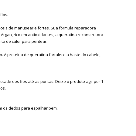
fios.
áceis de manusear e fortes. Sua fórmula reparadora
Argan, rico em antioxidantes, a queratina reconstrutora
to de calor para pentear.
. A proteína de queratina fortalece a haste do cabelo,
tade dos fios até as pontas. Deixe o produto agir por 1
os.
com os dedos para espalhar bem.