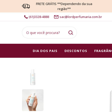
FRETE GRÁTIS **Dependendo da sua
região**
(61)3328-4888
sac@lordperfumaria.com.br
DIA DOS PAIS
DESCONTOS
FRAGRÂN