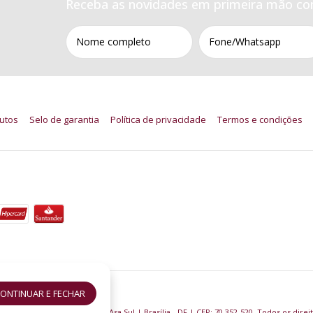
Receba as novidades em primeira mão co
utos
Selo de garantia
Política de privacidade
Termos e condições
ONTINUAR E FECHAR
ml
- Lord Perfumaria
305 - Bloco B, Loja Nº 19 | Asa Sul | Brasília - DF | CEP: 70.352-520. Todos os direi