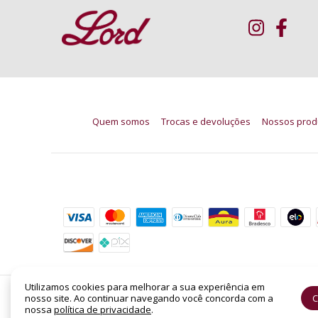
Quem somos
Trocas e devoluções
Nossos prod
Formas de pagamento
Utilizamos cookies para melhorar a sua experiência em
nosso site. Ao continuar navegando você concorda com a
C
Condicionador Moisture Repair Moroccanoil 70
nossa
política de privacidade
.
©2026. LORD PERFUMARIA - CNPJ: 14.158.962/0001-88 | SHC Sul Quadra 