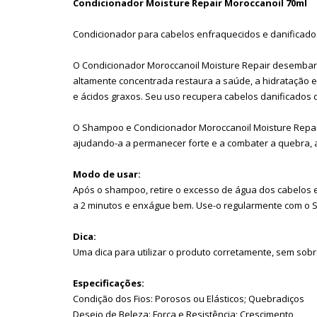
Condicionador Moisture Repair Moroccanoil 70ml
Condicionador para cabelos enfraquecidos e danificado
O Condicionador Moroccanoil Moisture Repair desembara
altamente concentrada restaura a saúde, a hidratação e 
e ácidos graxos. Seu uso recupera cabelos danificados 
O Shampoo e Condicionador Moroccanoil Moisture Repair s
ajudando-a a permanecer forte e a combater a quebra, 
Modo de usar:
Após o shampoo, retire o excesso de água dos cabelos e 
a 2 minutos e enxágue bem. Use-o regularmente com o 
Dica:
Uma dica para utilizar o produto corretamente, sem sobr
Especificações:
Condição dos Fios: Porosos ou Elásticos; Quebradiços
Desejo de Beleza: Força e Resistência; Crescimento