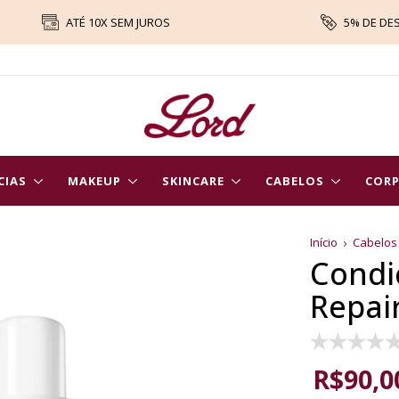
ATÉ 10X SEM JUROS
5% DE DE
CIAS
MAKEUP
SKINCARE
CABELOS
COR
Início
Cabelos
Condi
Repai
R$90,0