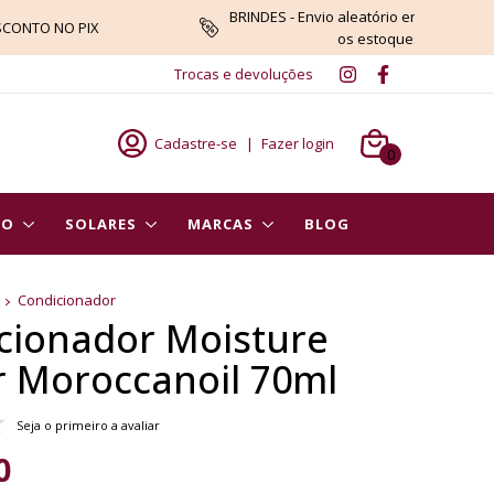
BRINDES - Envio aleatório enquanto du
SCONTO NO PIX
os estoques
Trocas e devoluções
Cadastre-se
|
Fazer login
0
PO
SOLARES
MARCAS
BLOG
Condicionador
cionador Moisture
r Moroccanoil 70ml
Seja o primeiro a avaliar
0