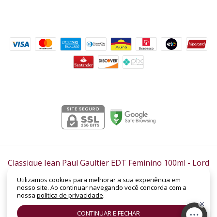
Formas de pagamento
Segurança
Classique Jean Paul Gaultier EDT Feminino 100ml
- Lord
Perfumaria
Utilizamos cookies para melhorar a sua experiência em
©2026. LORD PERFUMARIA - CNPJ: 14.158.962/0001-88 | SHC Sul Quadra 305 -
nosso site. Ao continuar navegando você concorda com a
Bloco B, Loja Nº 19 | Asa Sul | Brasília - DF | CEP: 70.352-520. Todos os direitos
nossa
política de privacidade
.
reservados.
CONTINUAR E FECHAR