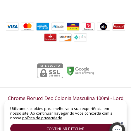
Formas de pagamento
Segurança
Chrome Fiorucci Deo Colonia Masculina 100ml
- Lord
Perfumaria
Utilizamos cookies para melhorar a sua experiência em
©2026. LORD PERFUMARIA - CNPJ: 14.158.962/0001-88 | SHC Sul Quadra 305 -
nosso site. Ao continuar navegando você concorda com a
Bloco B, Loja Nº 19 | Asa Sul | Brasília - DF | CEP: 70.352-520. Todos os direitos
nossa
política de privacidade
.
reservados.
CONTINUAR E FECHAR