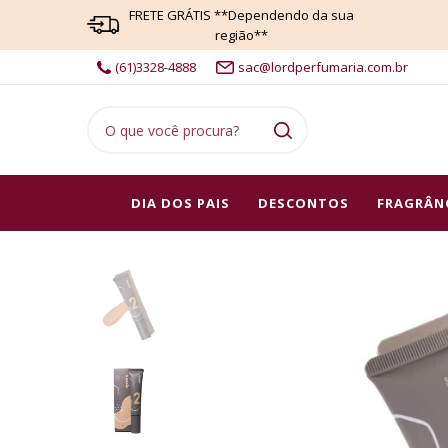
FRETE GRÁTIS **Dependendo da sua
região**
(61)3328-4888
sac@lordperfumaria.com.br
DIA DOS PAIS
DESCONTOS
FRAGRÂN