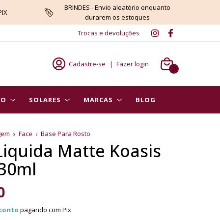
BRINDES - Envio aleatório enquanto
PIX
durarem os estoques
Trocas e devoluções
Cadastre-se
|
Fazer login
0
PO
SOLARES
MARCAS
BLOG
gem
Face
Base Para Rosto
Liquida Matte Koasis
 30ml
0
conto
pagando com Pix