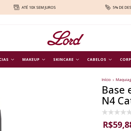
ATÉ 10X SEM JUROS
5% DE DE
CIAS
MAKEUP
SKINCARE
CABELOS
COR
Início
Maquia
Base 
N4 Cat
R$59,8