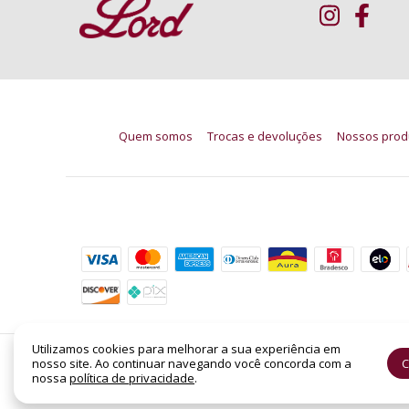
Quem somos
Trocas e devoluções
Nossos prod
Formas de pagamento
Utilizamos cookies para melhorar a sua experiência em
nosso site. Ao continuar navegando você concorda com a
C
Base em Bastao Paint Stick N4 Catharine Hill 10
nossa
política de privacidade
.
©2026. LORD PERFUMARIA - CNPJ: 14.158.962/0001-88 | SHC Sul Quadra 