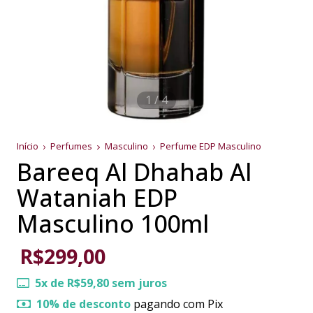
1
/
4
Início
Perfumes
Masculino
Perfume EDP Masculino
Bareeq Al Dhahab Al
Wataniah EDP
Masculino 100ml
R$299,00
5
x de
R$59,80
sem juros
10% de desconto
pagando com Pix