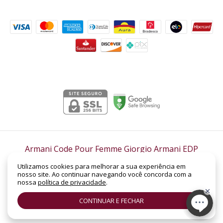
Formas de pagamento
Segurança
Armani Code Pour Femme Giorgio Armani EDP
Feminino 50ml
- Lord Perfumaria
Utilizamos cookies para melhorar a sua experiência em
©2026. LORD PERFUMARIA - CNPJ: 14.158.962/0001-88 | SHC Sul Quadra 305 -
nosso site. Ao continuar navegando você concorda com a
Bloco B, Loja Nº 19 | Asa Sul | Brasília - DF | CEP: 70.352-520. Todos os direitos
nossa
política de privacidade
.
reservados.
CONTINUAR E FECHAR