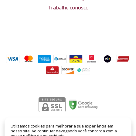
Trabalhe conosco
Formas de pagamento
Segurança
Utilizamos cookies para melhorar a sua experiência em
nosso site. Ao continuar navegando você concorda com a
Amarillo Shakira EDP Feminino 80ml
- Lord Perfumaria
nossa
política de privacidade
.