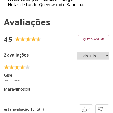
Notas de fundo: Queenwood e Baunilha.
Avaliações
4.5
QUERO AVALIAR
2 avaliações
Giseli
há um ano
Maravilhoso!!!
esta avaliação foi útil?
0
0