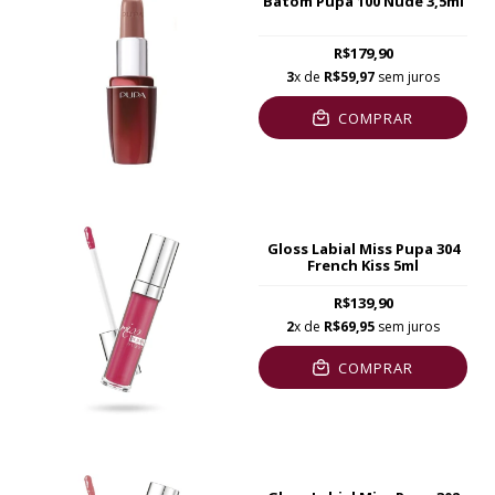
Batom Pupa 100 Nude 3,5ml
R$179,90
3
x de
R$59,97
sem juros
COMPRAR
Gloss Labial Miss Pupa 304
French Kiss 5ml
R$139,90
2
x de
R$69,95
sem juros
COMPRAR