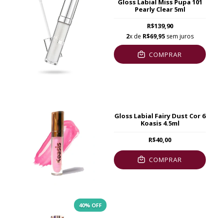
Gloss Labial Miss Pupa 101
Pearly Clear 5ml
R$139,90
2
x de
R$69,95
sem juros
COMPRAR
Gloss Labial Fairy Dust Cor 6
Koasis 4.5ml
R$40,00
COMPRAR
40
% OFF