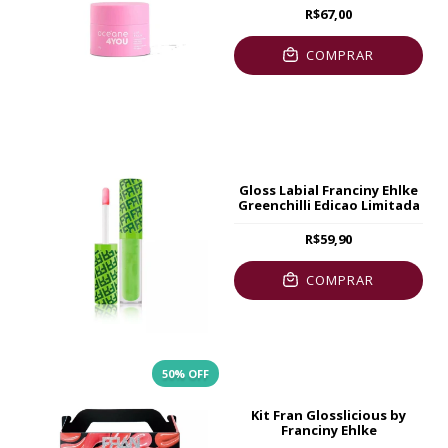
R$67,00
COMPRAR
Gloss Labial Franciny Ehlke
Greenchilli Edicao Limitada
R$59,90
COMPRAR
50
% OFF
Kit Fran Glosslicious by
Franciny Ehlke