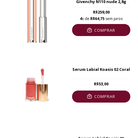
Givenchy N110 nude 2,8g
R$259,00
4
x de
R$64,75
sem juros
COMPRAR
Serum Labial Koasis 02 Coral
R$53,00
COMPRAR