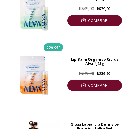
R$49,90
R$39,90
COMPRAR
20
% OFF
Lip Balm Organico Citrus
Alva 4,25g
R$49,90
R$39,90
COMPRAR
Gloss Labial Lip Bunny by
Franciny Ehlke 5ml