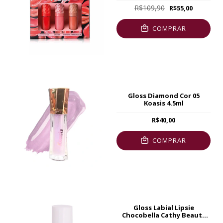
R$109,90
R$55,00
COMPRAR
Gloss Diamond Cor 05
Koasis 4.5ml
R$40,00
COMPRAR
Gloss Labial Lipsie
Chocobella Cathy Beauty
5ml