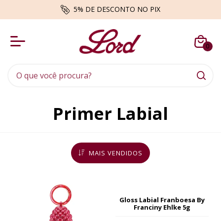
BRINDES - Envio aleatório enquanto durarem os estoques
0
Primer Labial
MAIS VENDIDOS
Gloss Labial Franboesa By
Franciny Ehlke 5g