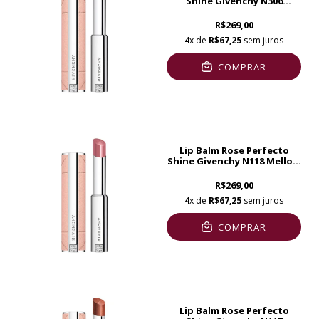
Shine Givenchy N306
Luminous Red
R$269,00
4
x de
R$67,25
sem juros
COMPRAR
Lip Balm Rose Perfecto
Shine Givenchy N118 Mellow
Pink
R$269,00
4
x de
R$67,25
sem juros
COMPRAR
Lip Balm Rose Perfecto