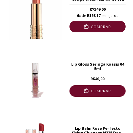
R$349,00
6
x de
R$58,17
sem juros
COMPRAR
Lip Gloss Seringa Koasis 04
5ml
R$40,00
COMPRAR
Lip Balm Rose Perfecto
Shine Givenchy N335 Deep