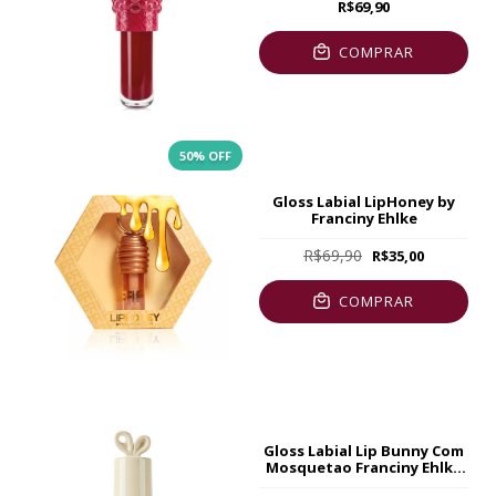
R$69,90
COMPRAR
50
% OFF
Gloss Labial LipHoney by
Franciny Ehlke
R$69,90
R$35,00
COMPRAR
Gloss Labial Lip Bunny Com
Mosquetao Franciny Ehlke
5g