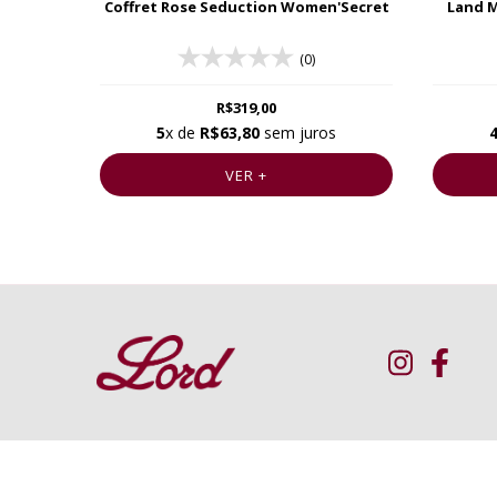
Coffret Rose Seduction Women'Secret
Land M
(0)
R$319,00
5
x de
R$63,80
sem juros
VER +