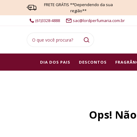
FRETE GRÁTIS **Dependendo da sua
região**
(61)3328-4888
sac@lordperfumaria.com.br
DIA DOS PAIS
DESCONTOS
FRAGRÂN
Ops! Não