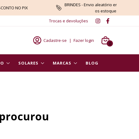
BRINDES - Envio aleatório enquanto du
SCONTO NO PIX
os estoques
Trocas e devoluções
Cadastre-se
|
Fazer login
0
PO
SOLARES
MARCAS
BLOG
 procurou