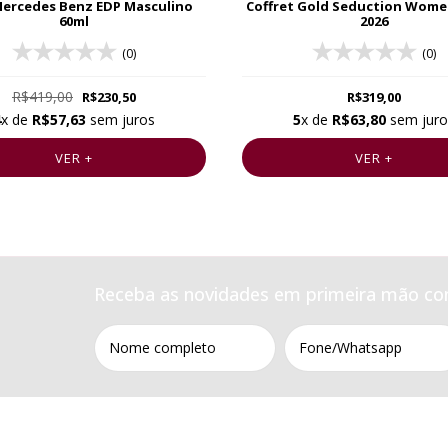
ercedes Benz EDP Masculino
Coffret Gold Seduction Wome
60ml
2026
(0)
(0)
R$419,00
R$230,50
R$319,00
4
x de
R$57,63
sem juros
5
x de
R$63,80
sem juro
VER +
VER +
Receba as novidades em primeira mão co