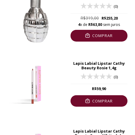
(0)
R$319,00
R$255,20
4
x de
R$63,80
sem juros
COMPRAR
Lapis Labial Lipstar Cathy
Beauty Rosie 1,4g
(0)
R$59,90
COMPRAR
Lapis Labial Lipstar Cathy