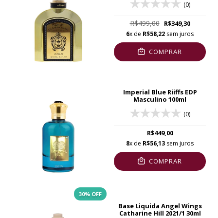
(0)
R$499,00
R$349,30
6
x de
R$58,22
sem juros
COMPRAR
Imperial Blue Riiffs EDP
Masculino 100ml
(0)
R$449,00
8
x de
R$56,13
sem juros
COMPRAR
30
% OFF
Base Liquida Angel Wings
Catharine Hill 2021/1 30ml