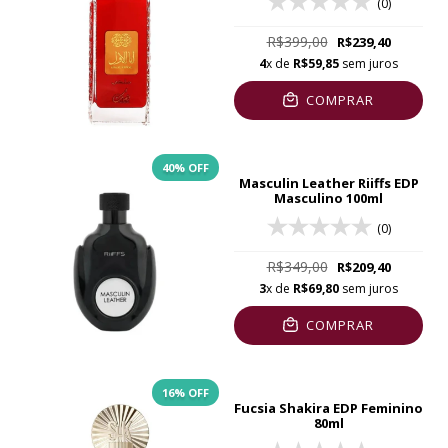
(0)
R$399,00
R$239,40
4
x de
R$59,85
sem juros
COMPRAR
40
% OFF
Masculin Leather Riiffs EDP
Masculino 100ml
(0)
R$349,00
R$209,40
3
x de
R$69,80
sem juros
COMPRAR
16
% OFF
Fucsia Shakira EDP Feminino
80ml