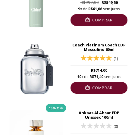
R$999,00
R$549,50
9
x de
R$61,06
sem juros
COMPRAR
Coach Platinum Coach EDP
Masculino 60ml
(1)
R$714,00
10
x de
R$71,40
sem juros
COMPRAR
15
% OFF
Ankaas Al Absar EDP
Unissex 100ml
(0)