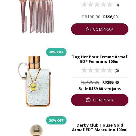
(0)
R$160,00
R$96,00
COMPRAR
40
% OFF
Tag Her Pour Femme Armaf
EDP Feminino 100ml
(0)
R$499,00
R$299,40
5
x de
R$59,88
sem juros
COMPRAR
30
% OFF
Derby Club House Gold
Armaf EDT Masculino 100ml