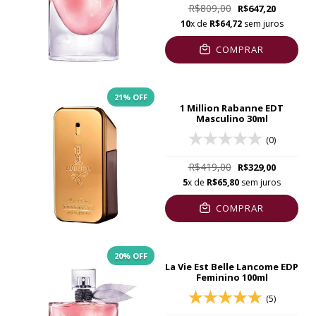
R$809,00
R$647,20
10
x de
R$64,72
sem juros
COMPRAR
21
% OFF
1 Million Rabanne EDT
Masculino 30ml
(0)
R$419,00
R$329,00
5
x de
R$65,80
sem juros
COMPRAR
20% OFF
La Vie Est Belle Lancome EDP
Feminino 100ml
(5)