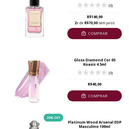
(0)
R$140,00
2
x de
R$70,00
sem juros
COMPRAR
Gloss Diamond Cor 05
Koasis 4.5ml
(0)
R$40,00
COMPRAR
20
% OFF
Platinum Wood Arsenal EDP
Masculino 100ml