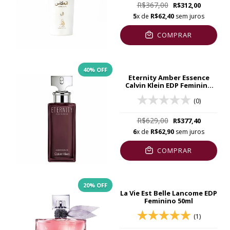
R$367,00
R$312,00
5
x de
R$62,40
sem juros
COMPRAR
40
% OFF
Eternity Amber Essence
Calvin Klein EDP Feminino
50ml
(0)
R$629,00
R$377,40
6
x de
R$62,90
sem juros
COMPRAR
20% OFF
La Vie Est Belle Lancome EDP
Feminino 50ml
(1)