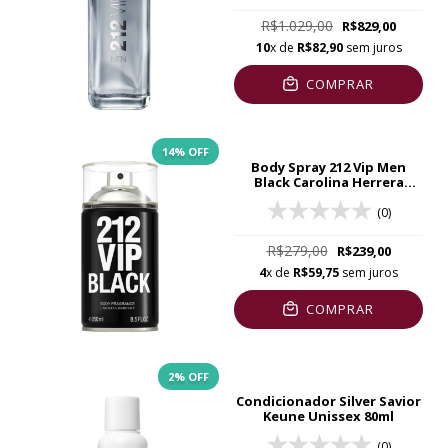
R$1.029,00
R$829,00
10
x de
R$82,90
sem juros
COMPRAR
14
% OFF
Body Spray 212 Vip Men
Black Carolina Herrera
250ml
(0)
R$279,00
R$239,00
4
x de
R$59,75
sem juros
COMPRAR
2
% OFF
Condicionador Silver Savior
Keune Unissex 80ml
(0)