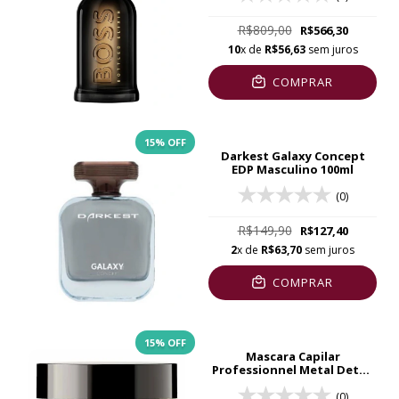
R$809,00
R$566,30
10
x de
R$56,63
sem juros
COMPRAR
15
% OFF
Darkest Galaxy Concept
EDP Masculino 100ml
(0)
R$149,90
R$127,40
2
x de
R$63,70
sem juros
COMPRAR
15
% OFF
Mascara Capilar
Professionnel Metal Detox
L’Oreal 250g
(0)