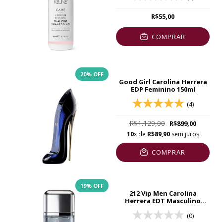
R$55,00
COMPRAR
20
% OFF
Good Girl Carolina Herrera
EDP Feminino 150ml
(4)
R$1.129,00
R$899,00
10
x de
R$89,90
sem juros
COMPRAR
19
% OFF
212 Vip Men Carolina
Herrera EDT Masculino
200ml
(0)