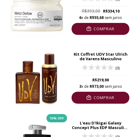
R$393,00
R$334,10
6
x de
R$55,68
sem juros
COMPRAR
Kit Coffret UDV Star Ulrich
de Varens Masculino
(0)
R$219,00
3
x de
R$73,00
sem juros
COMPRAR
15
% OFF
L'eau D'Ikigai Galaxy
Concept Plus EDP Masculino
100ml
(0)