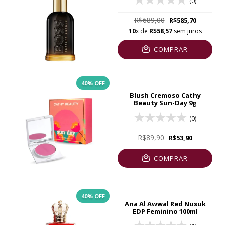
(0)
R$689,00
R$585,70
10
x de
R$58,57
sem juros
COMPRAR
40
% OFF
Blush Cremoso Cathy
Beauty Sun-Day 9g
(0)
R$89,90
R$53,90
COMPRAR
40
% OFF
Ana Al Awwal Red Nusuk
EDP Feminino 100ml