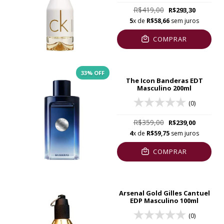
R$419,00
R$293,30
5
x de
R$58,66
sem juros
COMPRAR
33
% OFF
The Icon Banderas EDT
Masculino 200ml
(0)
R$359,00
R$239,00
4
x de
R$59,75
sem juros
COMPRAR
Arsenal Gold Gilles Cantuel
EDP Masculino 100ml
(0)