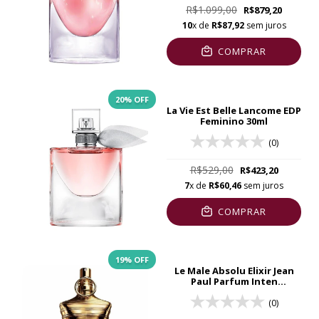
R$1.099,00
R$879,20
10
x de
R$87,92
sem juros
COMPRAR
20% OFF
La Vie Est Belle Lancome EDP
Feminino 30ml
(0)
R$529,00
R$423,20
7
x de
R$60,46
sem juros
COMPRAR
19
% OFF
Le Male Absolu Elixir Jean
Paul Parfum Inten
Masculino 200ml
(0)