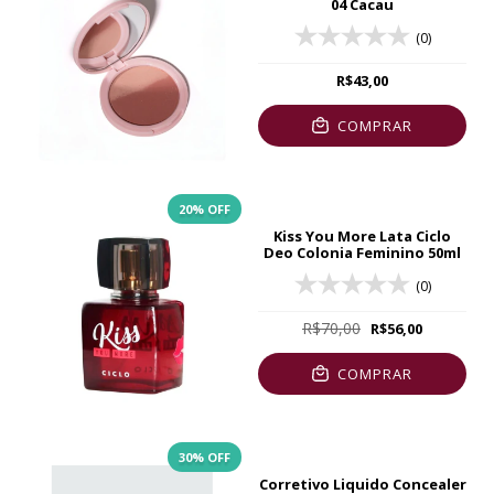
04 Cacau
(0)
R$43,00
COMPRAR
20
% OFF
Kiss You More Lata Ciclo
Deo Colonia Feminino 50ml
(0)
R$70,00
R$56,00
COMPRAR
30
% OFF
Corretivo Liquido Concealer