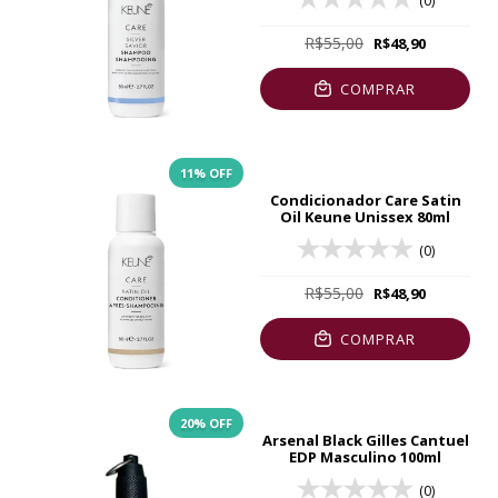
(0)
R$55,00
R$48,90
COMPRAR
11
% OFF
Condicionador Care Satin
Oil Keune Unissex 80ml
(0)
R$55,00
R$48,90
COMPRAR
20
% OFF
Arsenal Black Gilles Cantuel
EDP Masculino 100ml
(0)