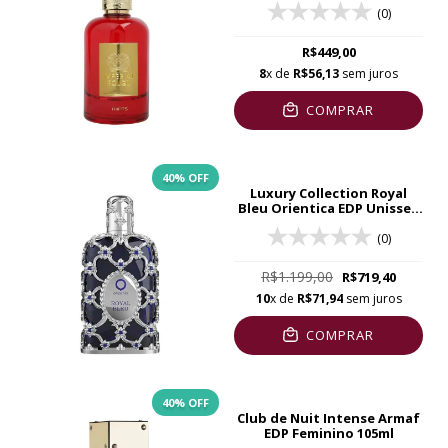
(0)
R$449,00
8
x de
R$56,13
sem juros
COMPRAR
40
% OFF
Luxury Collection Royal
Bleu Orientica EDP Unissex
80ml
(0)
R$1.199,00
R$719,40
10
x de
R$71,94
sem juros
COMPRAR
40
% OFF
Club de Nuit Intense Armaf
EDP Feminino 105ml