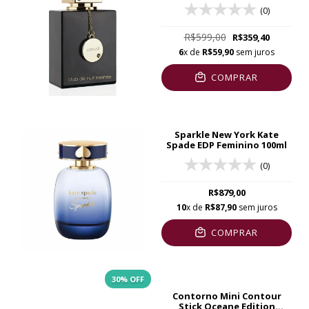
(0)
R$599,00
R$359,40
6
x de
R$59,90
sem juros
COMPRAR
Sparkle New York Kate
Spade EDP Feminino 100ml
(0)
R$879,00
10
x de
R$87,90
sem juros
COMPRAR
30
% OFF
Contorno Mini Contour
Stick Oceane Edition