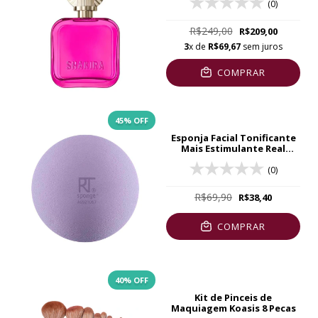
(0)
R$249,00
R$209,00
3
x de
R$69,67
sem juros
COMPRAR
45
% OFF
Esponja Facial Tonificante
Mais Estimulante Real
Techniques
(0)
R$69,90
R$38,40
COMPRAR
40
% OFF
Kit de Pinceis de
Maquiagem Koasis 8 Pecas