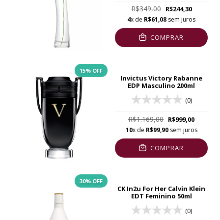
R$349,00
R$244,30
4
x de
R$61,08
sem juros
COMPRAR
15
% OFF
Invictus Victory Rabanne
EDP Masculino 200ml
(0)
R$1.169,00
R$999,00
10
x de
R$99,90
sem juros
COMPRAR
30
% OFF
CK In2u For Her Calvin Klein
EDT Feminino 50ml
(0)