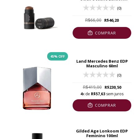
Marrom Escuro
(0)
R$66,00
R$46,20
COMPRAR
45
% OFF
Land Mercedes Benz EDP
Masculino 60ml
(0)
R$419,00
R$230,50
4
x de
R$57,63
sem juros
COMPRAR
Gilded Age Lonkoom EDP
Feminino 100ml