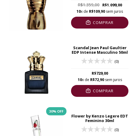
R$1.359,00
R$1.099,00
10
x de
R$109,90
sem juros
COMPRAR
Scandal Jean Paul Gaultier
EDP Intense Masculino 50ml
(0)
R$729,00
10
x de
R$72,90
sem juros
COMPRAR
30
% OFF
Flower by Kenzo Legere EDT
Feminino 30ml
(0)