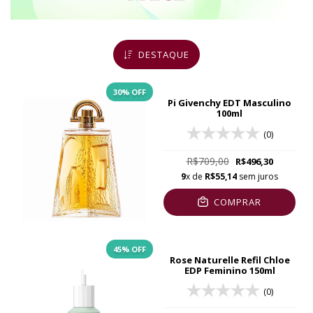
DESTAQUE
30
% OFF
Pi Givenchy EDT Masculino
100ml
(0)
R$709,00
R$496,30
9
x de
R$55,14
sem juros
COMPRAR
45
% OFF
Rose Naturelle Refil Chloe
EDP Feminino 150ml
(0)