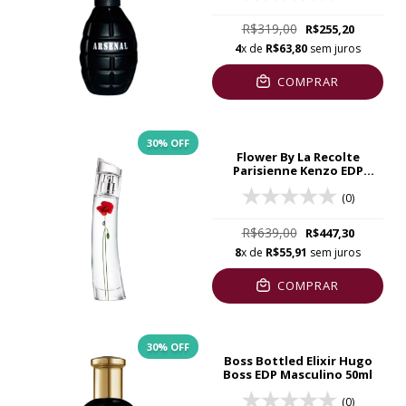
R$319,00
R$255,20
4
x de
R$63,80
sem juros
COMPRAR
30
% OFF
Flower By La Recolte
Parisienne Kenzo EDP
Feminino 40ml
(0)
R$639,00
R$447,30
8
x de
R$55,91
sem juros
COMPRAR
30
% OFF
Boss Bottled Elixir Hugo
Boss EDP Masculino 50ml
(0)