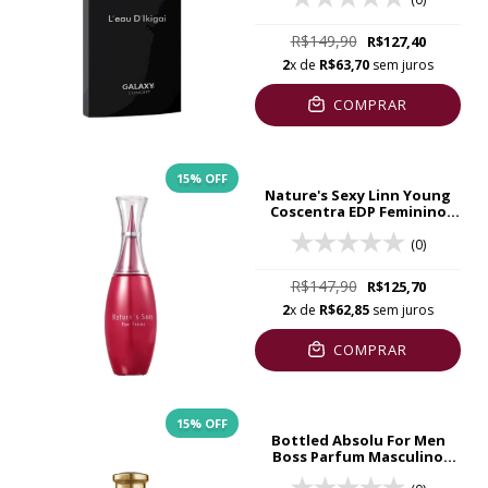
R$149,90
R$127,40
2
x de
R$63,70
sem juros
COMPRAR
15
% OFF
Nature's Sexy Linn Young
Coscentra EDP Feminino
100ml
(0)
R$147,90
R$125,70
2
x de
R$62,85
sem juros
COMPRAR
15
% OFF
Bottled Absolu For Men
Boss Parfum Masculino
50ml