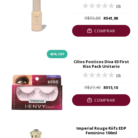
(0)
R$59,88
R$41,90
COMPRAR
45
% OFF
Cilios Posticos Diva 03 First
Kiss Pack Unitario
(0)
R$27,40
R$15,10
COMPRAR
Imperial Rouge Riifs EDP
Feminino 100ml