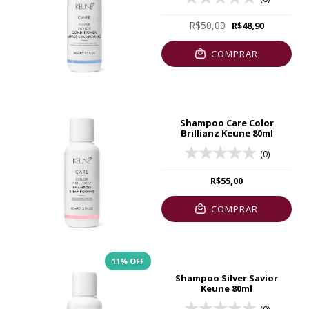
R$50,00
R$48,90
COMPRAR
Shampoo Care Color
Brillianz Keune 80ml
(0)
R$55,00
COMPRAR
11
% OFF
Shampoo Silver Savior
Keune 80ml